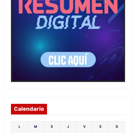
Calendario
L
M
X
J
V
S
D