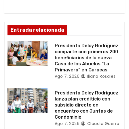
i
ó
Entrada relacionada
n
d
Presidenta Delcy Rodríguez
comparte con primeros 200
e
beneficiarios de la nueva
Casa de los Abuelos “La
e
Primavera” en Caracas
Ago 7, 2026
Iliana Rosales
n
t
Presidenta Delcy Rodríguez
lanza plan crediticio con
r
subsidio directo en
encuentro con Juntas de
a
Condominio
Ago 7, 2026
Claudia Guerra