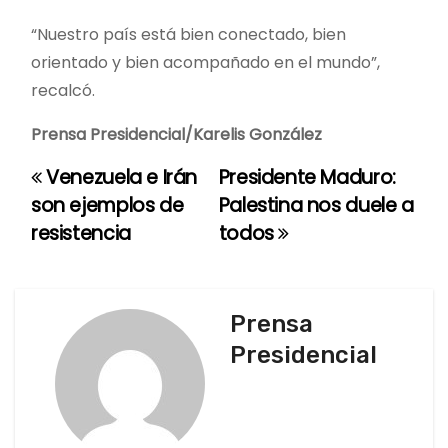
“Nuestro país está bien conectado, bien
orientado y bien acompañado en el mundo”,
recalcó.
Prensa Presidencial/Karelis González
Venezuela e Irán
Presidente Maduro:
N
son ejemplos de
Palestina nos duele a
a
resistencia
todos
v
e
Prensa
g
Presidencial
a
c