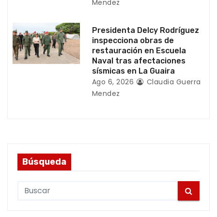
d
Mendez
a
Presidenta Delcy Rodríguez
s
inspecciona obras de
restauración en Escuela
Naval tras afectaciones
sísmicas en La Guaira
Ago 6, 2026
Claudia Guerra
Mendez
Búsqueda
S
e
a