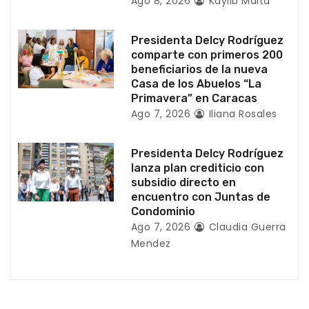
Ago 8, 2026
Kaylib Maita
t
Presidenta Delcy Rodríguez
r
comparte con primeros 200
beneficiarios de la nueva
a
Casa de los Abuelos “La
Primavera” en Caracas
d
Ago 7, 2026
Iliana Rosales
a
Presidenta Delcy Rodríguez
s
lanza plan crediticio con
subsidio directo en
encuentro con Juntas de
Condominio
Ago 7, 2026
Claudia Guerra
Mendez