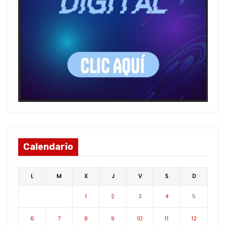
Calendario
L
M
X
J
V
S
D
1
2
3
4
5
6
7
8
9
10
11
12