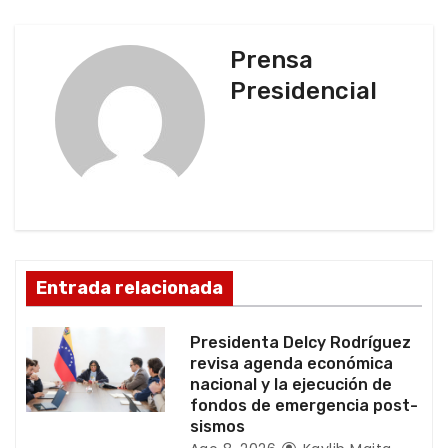
e
g
Prensa
Presidencial
a
c
i
ó
n
Entrada relacionada
d
Presidenta Delcy Rodríguez
e
revisa agenda económica
nacional y la ejecución de
e
fondos de emergencia post-
sismos
n