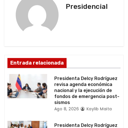
c
Presidencial
i
ó
n
d
Entrada relacionada
e
e
Presidenta Delcy Rodríguez
revisa agenda económica
n
nacional y la ejecución de
fondos de emergencia post-
t
sismos
Ago 8, 2026
Kaylib Maita
r
a
Presidenta Delcy Rodríguez