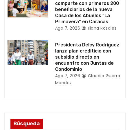
comparte con primeros 200
d
beneficiarios de la nueva
Casa de los Abuelos “La
a
Primavera” en Caracas
Ago 7, 2026
Iliana Rosales
s
Presidenta Delcy Rodríguez
lanza plan crediticio con
subsidio directo en
encuentro con Juntas de
Condominio
Ago 7, 2026
Claudia Guerra
Mendez
Búsqueda