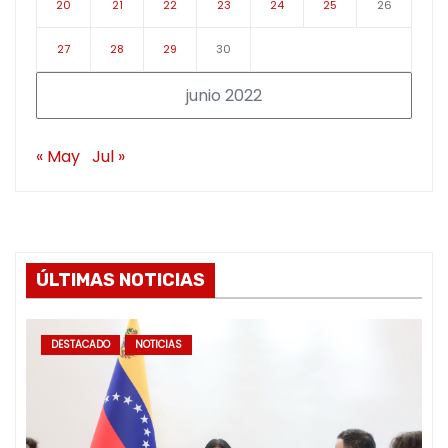
20
21
22
23
24
25
26
27
28
29
30
junio 2022
« May
Jul »
ÚLTIMAS NOTICIAS
DESTACADO
NOTICIAS