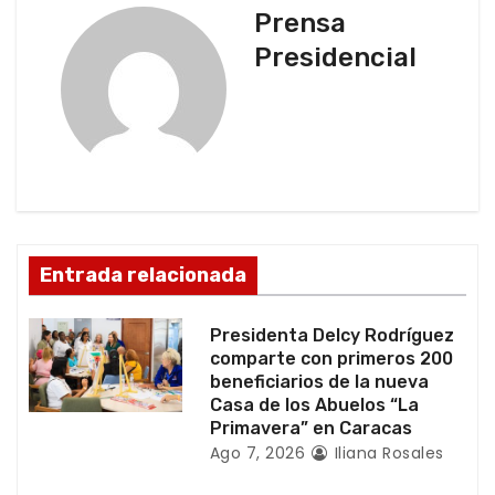
Prensa
a
Presidencial
c
i
ó
n
d
Entrada relacionada
e
Presidenta Delcy Rodríguez
e
comparte con primeros 200
beneficiarios de la nueva
n
Casa de los Abuelos “La
Primavera” en Caracas
t
Ago 7, 2026
Iliana Rosales