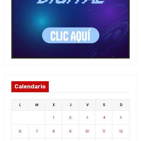
Calendario
L
M
X
J
V
S
D
1
2
3
4
5
6
7
8
9
10
11
12