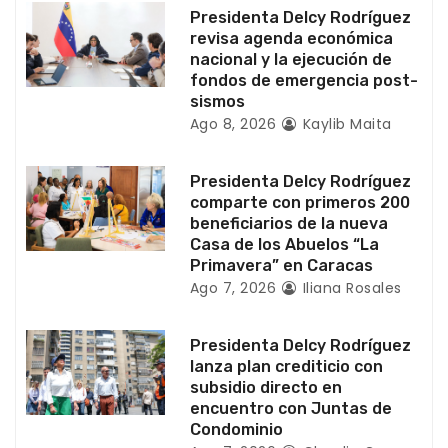
Presidenta Delcy Rodríguez
e
revisa agenda económica
nacional y la ejecución de
e
fondos de emergencia post-
sismos
n
Ago 8, 2026
Kaylib Maita
t
Presidenta Delcy Rodríguez
r
comparte con primeros 200
beneficiarios de la nueva
a
Casa de los Abuelos “La
Primavera” en Caracas
d
Ago 7, 2026
Iliana Rosales
a
Presidenta Delcy Rodríguez
s
lanza plan crediticio con
subsidio directo en
encuentro con Juntas de
Condominio