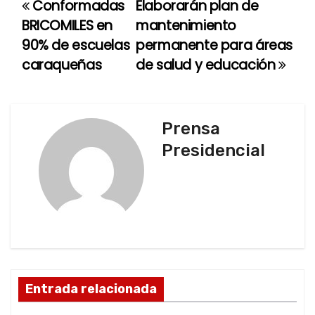
Conformadas
Elaborarán plan de
N
BRICOMILES en
mantenimiento
a
90% de escuelas
permanente para áreas
caraqueñas
de salud y educación
v
e
g
Prensa
Presidencial
a
c
i
ó
n
Entrada relacionada
d