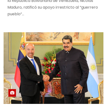
la Republica Bolivariana de Venezuela, Nicolas
Maduro, ratificó su apoyo irrestricto al “guerrero
pueblo”…