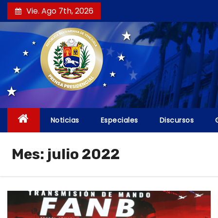
S
Vie. Ago 7th, 2026
a
l
t
a
r
a
l
c
Noticias
Especiales
Discursos
o
n
Mes:
julio 2022
t
e
n
i
d