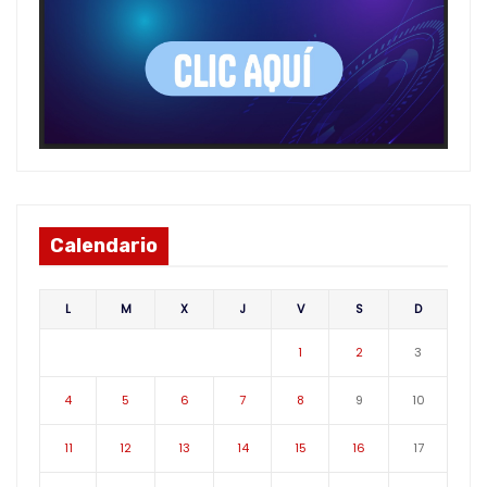
Calendario
L
M
X
J
V
S
D
1
2
3
4
5
6
7
8
9
10
11
12
13
14
15
16
17