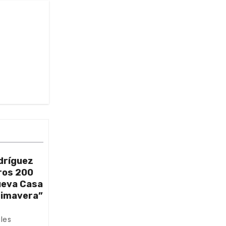
dríguez
ros 200
nueva Casa
rimavera”
les