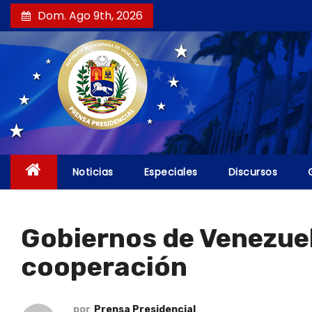
S
Dom. Ago 9th, 2026
a
l
t
a
r
a
l
c
Noticias
Especiales
Discursos
o
n
t
Gobiernos de Venezuel
e
cooperación
n
i
d
por
Prensa Presidencial