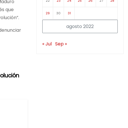
22
23
24
25
26
27
28
 Maduro
és que
29
30
31
olución”.
agosto 2022
denunciar
« Jul
Sep »
volución