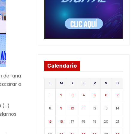
Calendario
n de “una
L
M
X
J
V
S
D
ascarar a
1
2
3
4
5
6
7
d (…)
8
9
10
11
12
13
14
slarnos
15
16
17
18
19
20
21