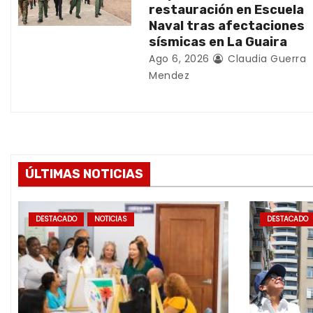
r
restauración en Escuela
Naval tras afectaciones
a
sísmicas en La Guaira
d
Ago 6, 2026
Claudia Guerra
Mendez
a
s
ÚLTIMAS NOTICIAS
DESTACADO
NOTICIAS
DESTACADO