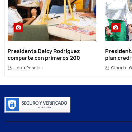
Presidenta Delcy Rodríguez
President
comparte con primeros 200
plan credi
beneficiarios de la nueva Casa de
directo e
Iliana Rosales
Claudia 
los Abuelos “La Primavera” en
de Condom
Caracas