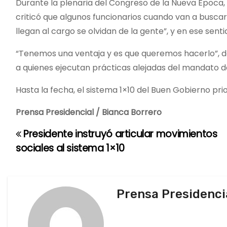
Durante la plenaria del Congreso de la Nueva Época,
criticó que algunos funcionarios cuando van a buscar
llegan al cargo se olvidan de la gente”, y en ese sent
“Tenemos una ventaja y es que queremos hacerlo”, d
a quienes ejecutan prácticas alejadas del mandato de
Hasta la fecha, el sistema 1×10 del Buen Gobierno prio
Prensa Presidencial / Bianca Borrero
Presidente instruyó articular movimientos
N
sociales al sistema 1×10
a
v
Prensa Presidenci
e
g