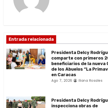
a
c
i
ó
Entrada relacionada
n
Presidenta Delcy Rodríg
d
comparte con primeros 
beneficiarios de la nueva
e
de los Abuelos “La Prima
en Caracas
e
Ago 7, 2026
Iliana Rosales
n
t
Presidenta Delcy Rodríg
inspecciona obras de