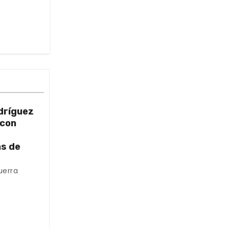
dríguez
 con
as de
uerra