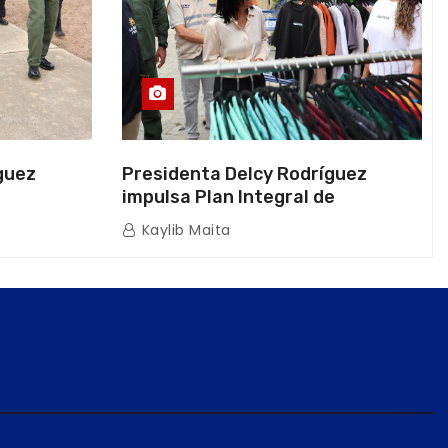
guez
Presidenta Delcy Rodríguez
impulsa Plan Integral de
a Naval
Reactivación Económica en La
Kaylib Maita
icas en La
Guaira