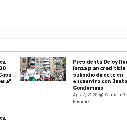
uez
Presidenta Delcy Ro
200
lanza plan crediticio
 Casa
subsidio directo en
vera”
encuentro con Junt
Condominio
Ago 7, 2026
Claudia G
Mendez
uez