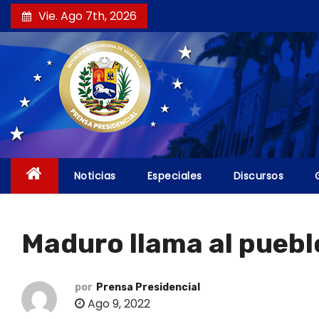
S
Vie. Ago 7th, 2026
a
l
t
a
r
a
l
c
Noticias
Especiales
Discursos
o
n
t
Maduro llama al pueblo
e
n
i
por
Prensa Presidencial
Ago 9, 2022
d