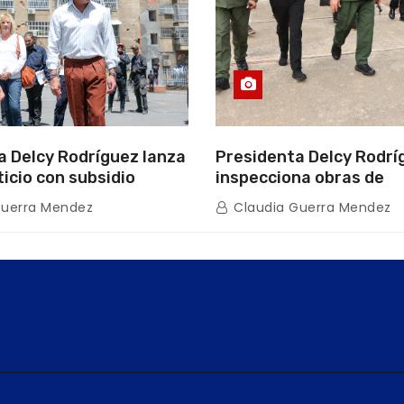
a Delcy Rodríguez lanza
Presidenta Delcy Rodrí
ticio con subsidio
inspecciona obras de
n encuentro con Juntas
restauración en Escuel
Guerra Mendez
Claudia Guerra Mendez
inio
tras afectaciones sísm
Guaira