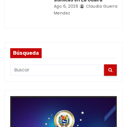
Ago 6, 2026
Claudia Guerra
Mendez
Búsqueda
S
e
a
r
c
h