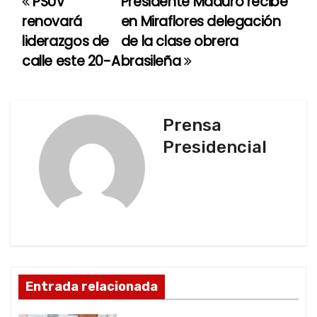
PSUV
Presidente Maduro recibe
N
renovará
en Miraflores delegación
a
liderazgos de
de la clase obrera
calle este 20-A
brasileña
v
e
g
Prensa
Presidencial
a
c
i
ó
n
Entrada relacionada
d