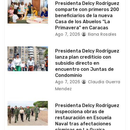
Presidenta Delcy Rodríguez
e
comparte con primeros 200
beneficiarios de la nueva
e
Casa de los Abuelos “La
Primavera” en Caracas
n
Ago 7, 2026
Iliana Rosales
t
Presidenta Delcy Rodríguez
r
lanza plan crediticio con
subsidio directo en
a
encuentro con Juntas de
Condominio
d
Ago 7, 2026
Claudia Guerra
Mendez
a
s
Presidenta Delcy Rodríguez
inspecciona obras de
restauración en Escuela
Naval tras afectaciones
sísmicas en La Guaira