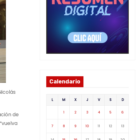
Calendario
Nicolás
L
M
X
J
V
S
D
1
2
3
4
5
6
ación de
“vuelva
7
8
9
10
11
12
13
14
15
16
17
18
19
20