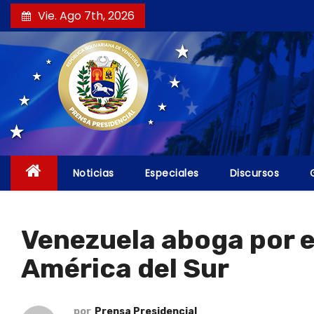
S
Vie. Ago 7th, 2026
a
l
t
a
r
a
l
c
Noticias
Especiales
Discursos
o
n
t
Venezuela aboga por el
e
América del Sur
n
i
d
por
Prensa Presidencial