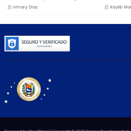
sísmica Miyamoto International y
hidrocarb
Irmary Diaz
Kaylib Ma
TFI Solutions
Africana 