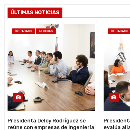
s
ÚLTIMAS NOTICIAS
DESTACADO
NOTICIAS
DESTACADO
Presidenta Delcy Rodríguez se
President
reúne con empresas de ingeniería
evalúa ali