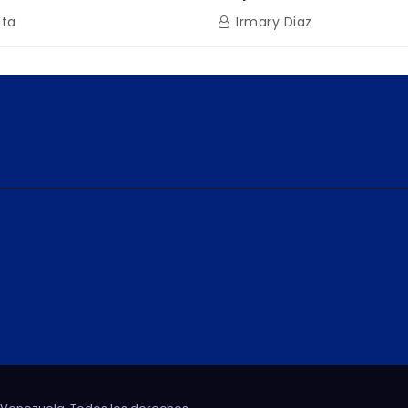
uros con Cámara
que impulsa la producc
ita
Irmary Diaz
de Energía
nacional hacia mercad
internacionales