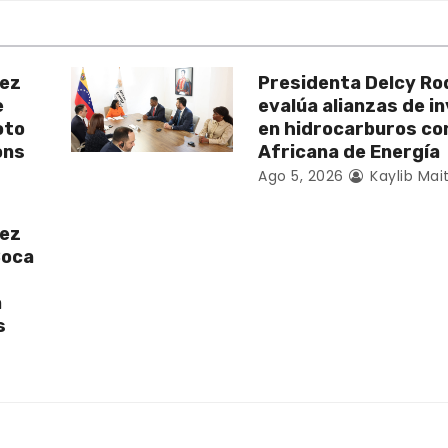
uez
Presidenta Delcy Ro
e
evalúa alianzas de i
oto
en hidrocarburos c
ons
Africana de Energía
Ago 5, 2026
Kaylib Mai
uez
Boca
a
s