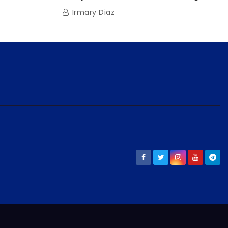
ión
a la población venezolana tras
Irmary Diaz
os
doblete sísmico