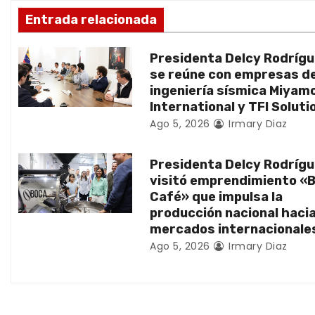
ó
Entrada relacionada
n
Presidenta Delcy Rodríg
d
se reúne con empresas d
ingeniería sísmica Miyam
e
International y TFI Soluti
Ago 5, 2026
Irmary Diaz
e
n
Presidenta Delcy Rodríg
visitó emprendimiento «
t
Café» que impulsa la
producción nacional haci
r
mercados internacionale
Ago 5, 2026
Irmary Diaz
a
d
a