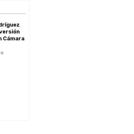
dríguez
nversión
on Cámara
ta