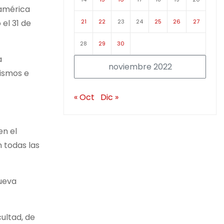
ramérica
21
22
23
24
25
26
27
 el 31 de
28
29
30
a
noviembre 2022
ismos e
« Oct
Dic »
en el
n todas las
nueva
ultad, de