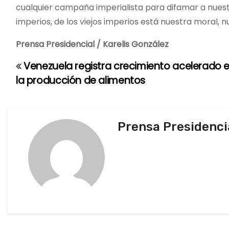
cualquier campaña imperialista para difamar a nues
imperios, de los viejos imperios está nuestra moral, nu
Prensa Presidencial / Karelis González
Venezuela registra crecimiento acelerado 
N
la producción de alimentos
a
v
Prensa Presidenci
e
g
a
c
i