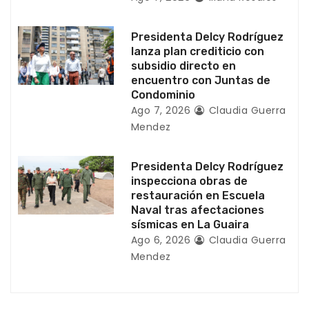
t
r
Presidenta Delcy Rodríguez
a
lanza plan crediticio con
subsidio directo en
d
encuentro con Juntas de
Condominio
a
Ago 7, 2026
Claudia Guerra
Mendez
s
Presidenta Delcy Rodríguez
inspecciona obras de
restauración en Escuela
Naval tras afectaciones
sísmicas en La Guaira
Ago 6, 2026
Claudia Guerra
Mendez