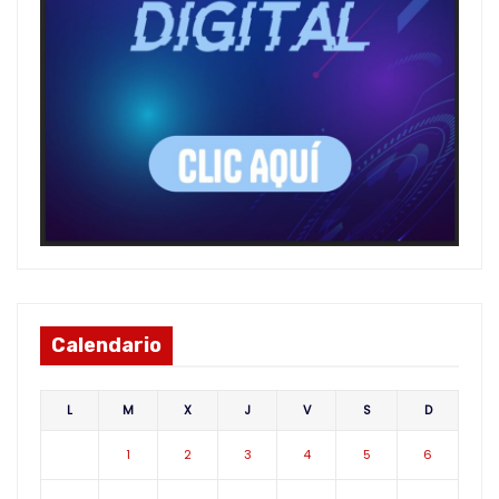
Calendario
L
M
X
J
V
S
D
1
2
3
4
5
6