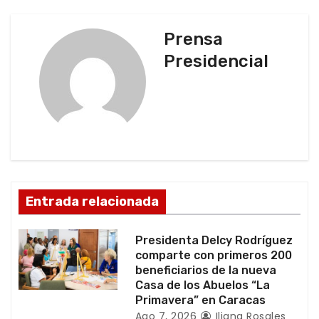
g
Prensa
a
Presidencial
c
i
ó
n
d
Entrada relacionada
e
Presidenta Delcy Rodríguez
e
comparte con primeros 200
beneficiarios de la nueva
n
Casa de los Abuelos “La
Primavera” en Caracas
Ago 7, 2026
Iliana Rosales