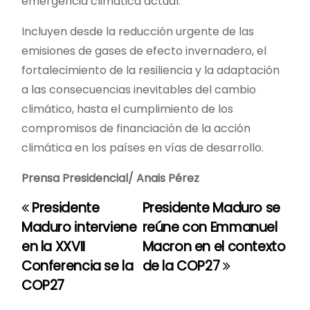
emergencia climática actual.
Incluyen desde la reducción urgente de las
emisiones de gases de efecto invernadero, el
fortalecimiento de la resiliencia y la adaptación
a las consecuencias inevitables del cambio
climático, hasta el cumplimiento de los
compromisos de financiación de la acción
climática en los países en vías de desarrollo.
Prensa Presidencial/ Anais Pérez
Presidente
Presidente Maduro se
N
Maduro interviene
reúne con Emmanuel
a
en la XXVII
Macron en el contexto
Conferencia se la
de la COP27
v
COP27
e