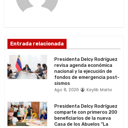
c
i
ó
Entrada relacionada
n
d
Presidenta Delcy Rodríguez
revisa agenda económica
e
nacional y la ejecución de
fondos de emergencia post-
e
sismos
Ago 8, 2026
Kaylib Maita
n
t
Presidenta Delcy Rodríguez
comparte con primeros 200
r
beneficiarios de la nueva
Casa de los Abuelos “La