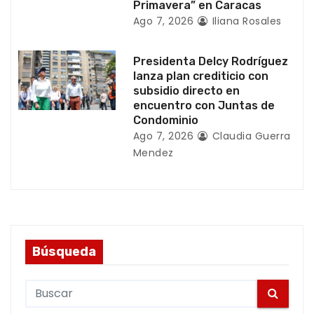
a
Primavera” en Caracas
Ago 7, 2026
Iliana Rosales
d
a
Presidenta Delcy Rodríguez
lanza plan crediticio con
s
subsidio directo en
encuentro con Juntas de
Condominio
Ago 7, 2026
Claudia Guerra
Mendez
Búsqueda
S
e