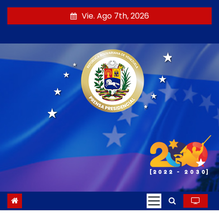
S
Vie. Ago 7th, 2026
a
l
t
a
r
a
l
c
o
n
t
e
n
i
d