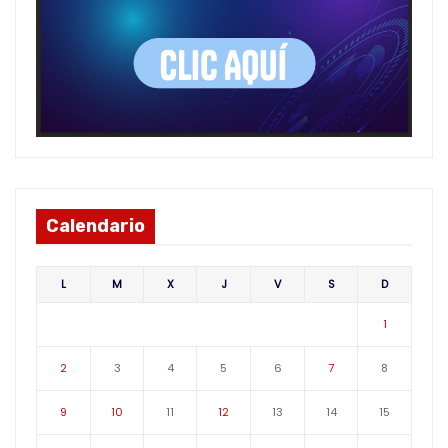
Calendario
L
M
X
J
V
S
D
1
2
3
4
5
6
7
8
9
10
11
12
13
14
15