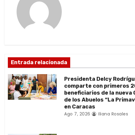
g
a
c
i
ó
Entrada relacionada
n
Presidenta Delcy Rodríg
d
comparte con primeros 
beneficiarios de la nueva
e
de los Abuelos “La Prima
en Caracas
e
Ago 7, 2026
Iliana Rosales
n