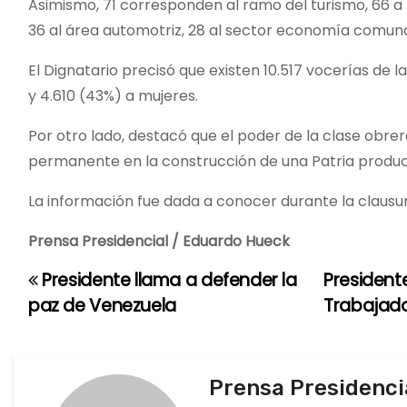
Asimismo, 71 corresponden al ramo del turismo, 66 a
36 al área automotriz, 28 al sector economía comunal, 
El Dignatario precisó que existen 10.517 vocerías de
y 4.610 (43%) a mujeres.
Por otro lado, destacó que el poder de la clase ob
permanente en la construcción de una Patria produc
La información fue dada a conocer durante la clausur
Prensa Presidencial / Eduardo Hueck
Presidente llama a defender la
President
N
paz de Venezuela
Trabajad
a
v
Prensa Presidenci
e