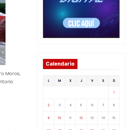
Calendario
ro Moros,
L
M
X
J
V
S
D
itorio
1
2
3
4
5
6
7
8
9
10
11
12
13
14
15