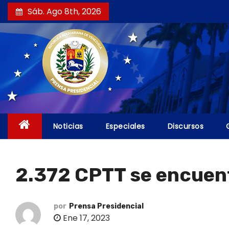
S
Sáb. Ago 8th, 2026
a
l
t
a
r
a
l
c
Noticias
Especiales
Discursos
o
n
t
2.372 CPTT se encuentr
e
n
i
por
Prensa Presidencial
Ene 17, 2023
d