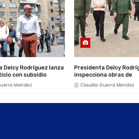
a Delcy Rodríguez lanza
Presidenta Delcy Rodrí
ticio con subsidio
inspecciona obras de
n encuentro con Juntas
restauración en Escuel
Guerra Mendez
Claudia Guerra Mendez
inio
tras afectaciones sísm
Guaira