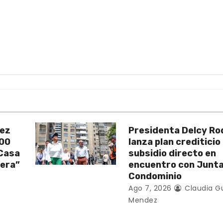
uez
Presidenta Delcy Ro
200
lanza plan crediticio
 Casa
subsidio directo en
vera”
encuentro con Junt
Condominio
Ago 7, 2026
Claudia G
Mendez