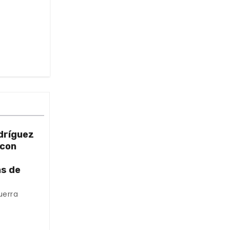
dríguez
 con
as de
uerra