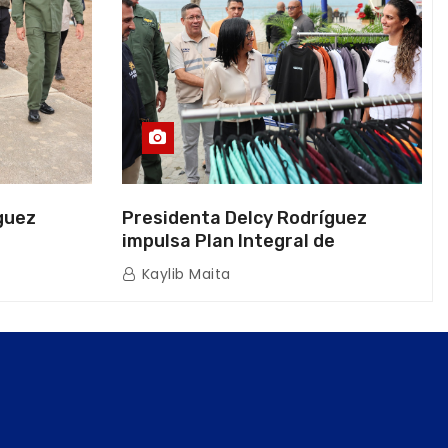
guez
Presidenta Delcy Rodríguez
impulsa Plan Integral de
a Naval
Reactivación Económica en La
Kaylib Maita
icas en La
Guaira