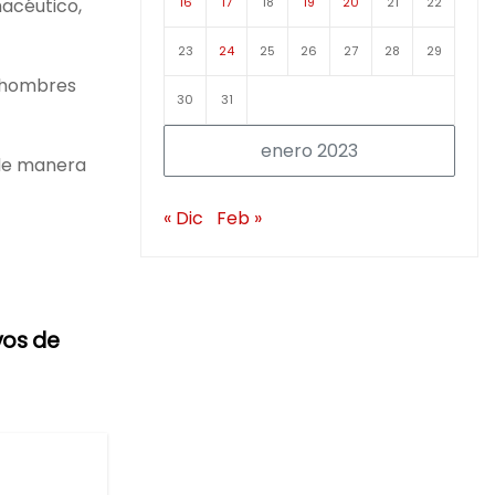
16
17
18
19
20
21
22
macéutico,
23
24
25
26
27
28
29
a hombres
30
31
enero 2023
 de manera
« Dic
Feb »
vos de