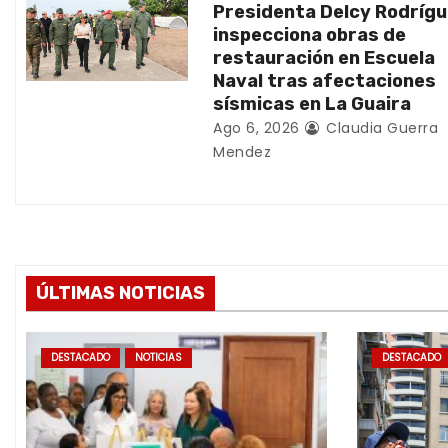
t
Presidenta Delcy Rodríg
inspecciona obras de
r
restauración en Escuela
Naval tras afectaciones
a
sísmicas en La Guaira
d
Ago 6, 2026
Claudia Guerra
Mendez
a
s
ÚLTIMAS NOTICIAS
DESTACADO
NOTICIAS
DESTACADO