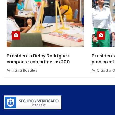
Presidenta Delcy Rodríguez
President
comparte con primeros 200
plan credi
beneficiarios de la nueva Casa de
directo e
Iliana Rosales
Claudia 
los Abuelos “La Primavera” en
de Condom
Caracas