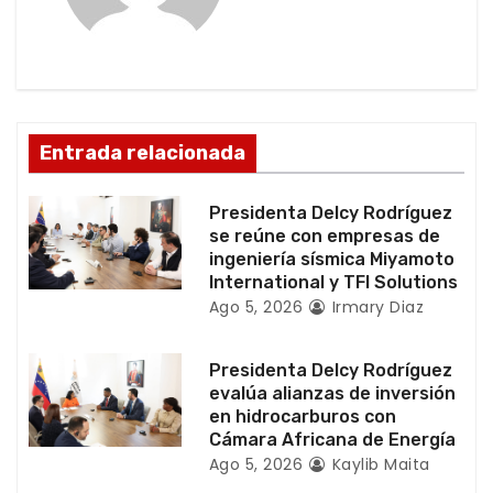
ó
n
d
Entrada relacionada
e
e
Presidenta Delcy Rodríguez
se reúne con empresas de
n
ingeniería sísmica Miyamoto
International y TFI Solutions
t
Ago 5, 2026
Irmary Diaz
r
Presidenta Delcy Rodríguez
a
evalúa alianzas de inversión
en hidrocarburos con
d
Cámara Africana de Energía
Ago 5, 2026
Kaylib Maita
a