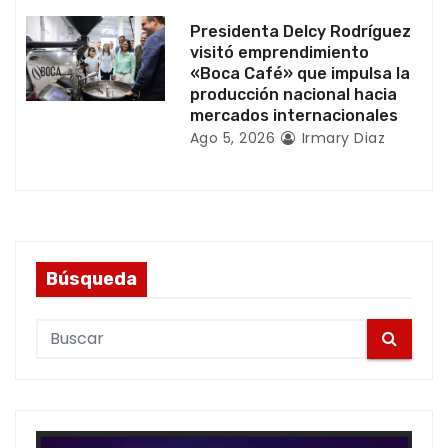
s
Presidenta Delcy Rodríguez
visitó emprendimiento
«Boca Café» que impulsa la
producción nacional hacia
mercados internacionales
Ago 5, 2026
Irmary Diaz
Búsqueda
S
e
a
r
c