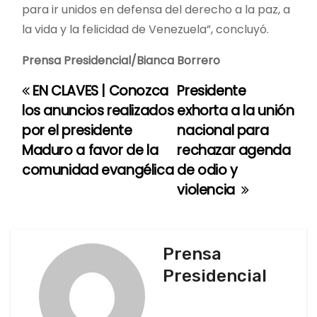
para ir unidos en defensa del derecho a la paz, a
la vida y la felicidad de Venezuela”, concluyó.
Prensa Presidencial/Bianca Borrero
EN CLAVES | Conozca
Presidente
N
los anuncios realizados
exhorta a la unión
a
por el presidente
nacional para
Maduro a favor de la
rechazar agenda
v
comunidad evangélica
de odio y
e
violencia
g
a
Prensa
c
Presidencial
i