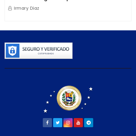
tras doblete sísmico
Irmary Diaz