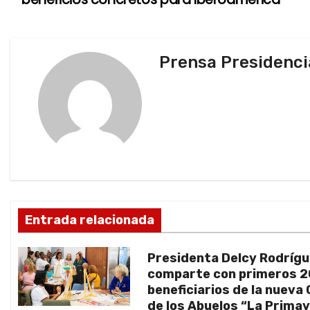
a
v
Prensa Presidenci
e
g
a
c
i
ó
Entrada relacionada
n
Presidenta Delcy Rodríg
d
comparte con primeros 
beneficiarios de la nueva
e
de los Abuelos “La Prima