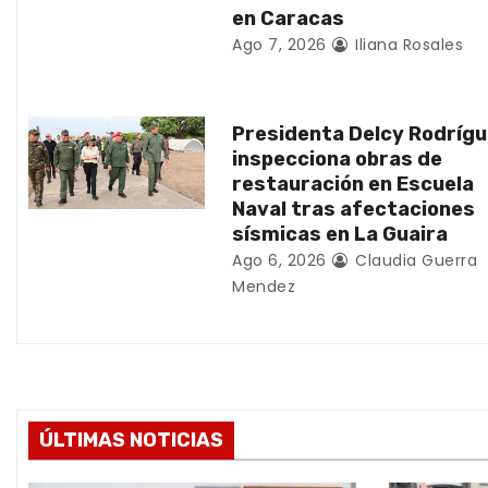
en Caracas
e
Ago 7, 2026
Iliana Rosales
n
t
Presidenta Delcy Rodríg
inspecciona obras de
r
restauración en Escuela
Naval tras afectaciones
a
sísmicas en La Guaira
d
Ago 6, 2026
Claudia Guerra
Mendez
a
s
ÚLTIMAS NOTICIAS