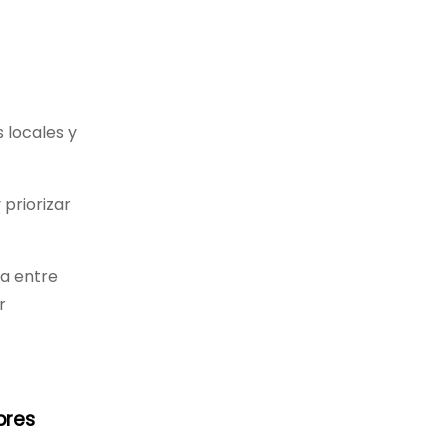
 locales y
priorizar
za entre
r
bres