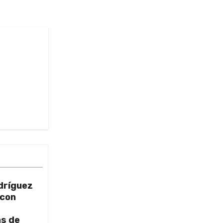
dríguez
 con
as de