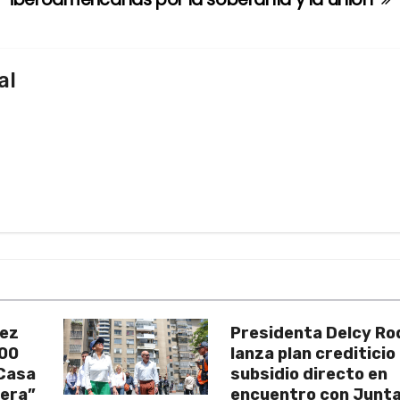
al
uez
Presidenta Delcy Ro
200
lanza plan crediticio
 Casa
subsidio directo en
vera”
encuentro con Junt