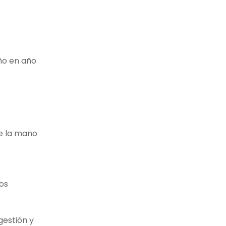
ño en año
de la mano
os
gestión y