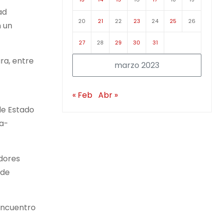
ad
20
21
22
23
24
25
26
n un
27
28
29
30
31
ra, entre
marzo 2023
« Feb
Abr »
de Estado
ca-
adores
 de
Encuentro