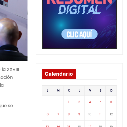
la XXVIII
Calendario
nación
la
L
M
X
J
V
S
D
1
2
3
4
5
que se
6
7
8
9
10
11
12
13
14
15
16
17
18
19