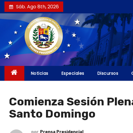
S
Sáb. Ago 8th, 2026
a
l
t
a
r
a
l
c
Noticias
Especiales
Discursos
o
n
t
Comienza Sesión Plena
e
Santo Domingo
n
i
d
por
Prensa Presidencial