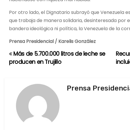
Por otro lado, el Dignatario subrayó que Venezuela 
que trabaja de manera solidaria, desinteresada por e
bandera ideológica ni política, la Venezuela de la cor
Prensa Presidencial / Karelis González
Más de 5.700.000 litros de leche se
Recur
N
producen en Trujillo
inclu
a
v
Prensa Presidenci
e
g
a
c