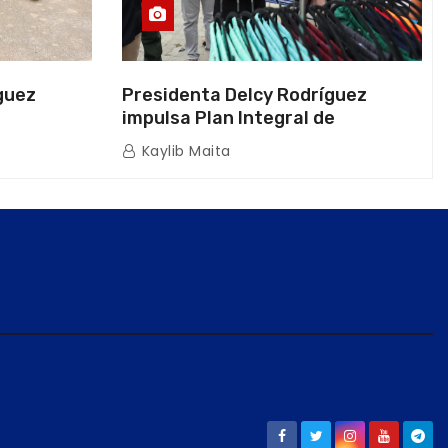
guez
Presidenta Delcy Rodríguez
impulsa Plan Integral de
a Naval
Reactivación Económica en La
Kaylib Maita
icas en La
Guaira