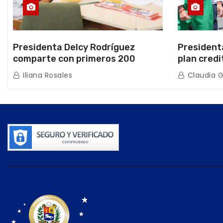
Presidenta Delcy Rodríguez
President
comparte con primeros 200
plan credi
beneficiarios de la nueva Casa de
directo e
Iliana Rosales
Claudia 
los Abuelos “La Primavera” en
de Condom
Caracas