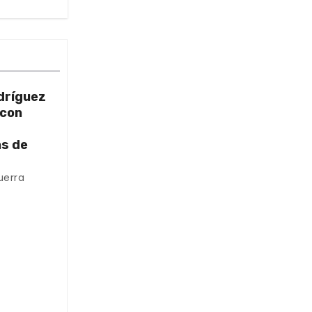
dríguez
 con
as de
uerra