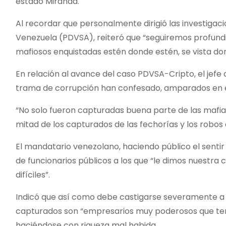
estado Miranda.
Al recordar que personalmente dirigió las investigac
Venezuela (PDVSA), reiteró que “seguiremos profundi
mafiosos enquistadas estén donde estén, se vista dond
En relación al avance del caso PDVSA-Cripto, el jefe 
trama de corrupción han confesado, amparados en el
“No solo fueron capturadas buena parte de las mafia
mitad de los capturados de las fechorías y los robo
El mandatario venezolano, haciendo público el sentir
de funcionarios públicos a los que “le dimos nuestra
difíciles”.
Indicó que así como debe castigarse severamente a l
capturados son “empresarios muy poderosos que term
haciéndose con riqueza mal habida.