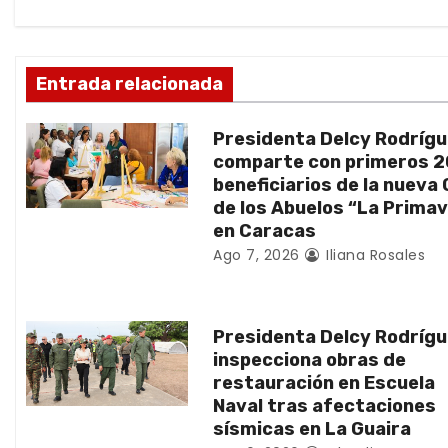
i
ó
Entrada relacionada
n
Presidenta Delcy Rodríg
d
comparte con primeros 
beneficiarios de la nueva
e
de los Abuelos “La Prima
en Caracas
e
Ago 7, 2026
Iliana Rosales
n
t
Presidenta Delcy Rodríg
inspecciona obras de
r
restauración en Escuela
Naval tras afectaciones
a
sísmicas en La Guaira