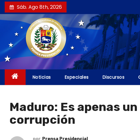
S
Sáb. Ago 8th, 2026
a
l
t
a
r
a
l
c
Noticias
Especiales
Discursos
o
n
t
Maduro: Es apenas un 
e
corrupción
n
i
d
por
Prensa Presidencial