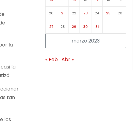
20
21
22
23
24
25
26
de
 de
27
28
29
30
31
marzo 2023
por la
« Feb
Abr »
casi la
tizó.
accionar
ias tan
e los