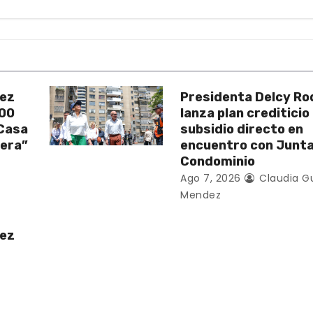
uez
Presidenta Delcy Ro
200
lanza plan crediticio
 Casa
subsidio directo en
vera”
encuentro con Junt
Condominio
Ago 7, 2026
Claudia G
Mendez
uez