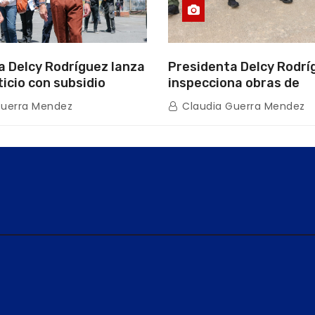
a Delcy Rodríguez lanza
Presidenta Delcy Rodrí
ticio con subsidio
inspecciona obras de
n encuentro con Juntas
restauración en Escuel
Guerra Mendez
Claudia Guerra Mendez
inio
tras afectaciones sísm
Guaira