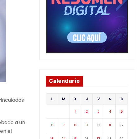
Calendario
L
M
X
J
V
S
D
vinculados
1
2
3
4
5
obado a un
6
7
8
9
10
11
12
en el
13
14
15
16
17
18
19