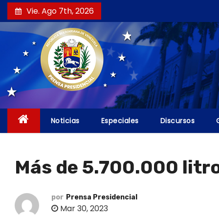
S
Vie. Ago 7th, 2026
a
l
t
a
r
a
l
c
Noticias
Especiales
Discursos
o
n
t
Más de 5.700.000 litro
e
n
i
por
Prensa Presidencial
Mar 30, 2023
d