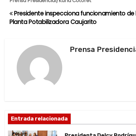
Prensa Presidencial/Karla Cotoret
Presidente inspecciona funcionamiento de 
N
Planta Potabilizadora Caujarito
a
v
Prensa Presidenci
e
g
a
c
i
ó
Entrada relacionada
n
Presidenta Delcy Rodríg