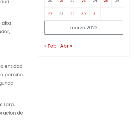
20
21
22
23
24
25
26
idad
27
28
29
30
31
 alta
marzo 2023
ador,
« Feb
Abr »
la entidad
o porcino,
egunda
s Lara,
poración de