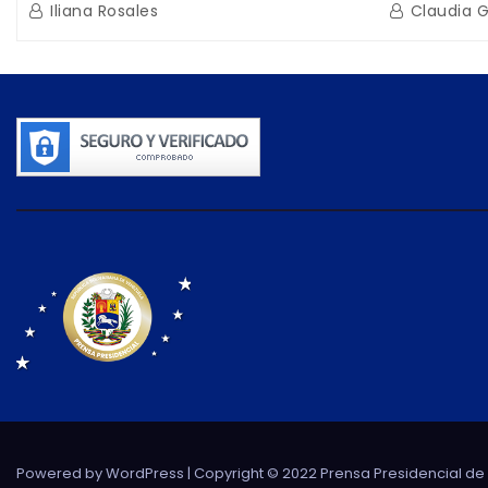
beneficiarios de la nueva Casa de
directo e
Iliana Rosales
Claudia 
los Abuelos “La Primavera” en
de Condom
Caracas
Powered by WordPress
| Copyright © 2022 Prensa Presidencial d