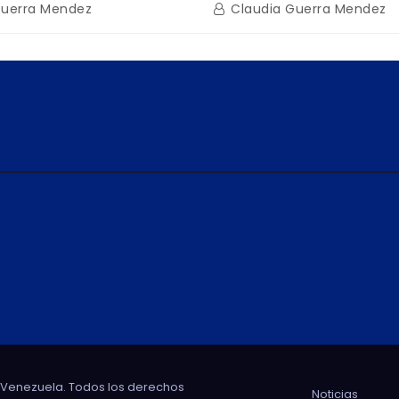
n encuentro con Juntas
restauración en Escuel
Guerra Mendez
Claudia Guerra Mendez
inio
tras afectaciones sísm
Guaira
e Venezuela. Todos los derechos
Noticias