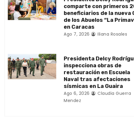
d
comparte con primeros 
beneficiarios de la nueva
e
de los Abuelos “La Prima
en Caracas
e
Ago 7, 2026
Iliana Rosales
n
t
Presidenta Delcy Rodríg
inspecciona obras de
r
restauración en Escuela
Naval tras afectaciones
a
sísmicas en La Guaira
d
Ago 6, 2026
Claudia Guerra
Mendez
a
s