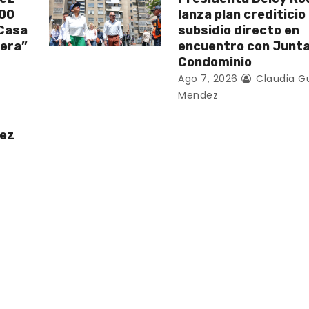
200
lanza plan crediticio
 Casa
subsidio directo en
vera”
encuentro con Junt
Condominio
Ago 7, 2026
Claudia G
Mendez
uez