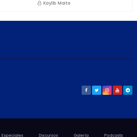
a Naval
Reactivación Económica en La
Kaylib Maita
icas en La
Guaira
Especiales
Discursos
Galería
Podcasts