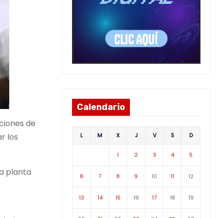
Calendario
aciones de
L
M
X
J
V
S
D
r los
1
2
3
4
5
la planta
6
7
8
9
10
11
12
13
14
15
16
17
18
19