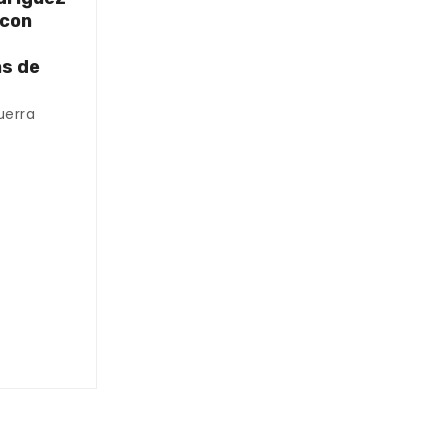
 con
as de
uerra