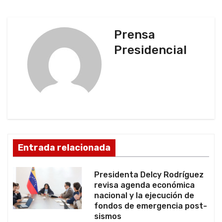
g
a
Prensa
c
Presidencial
i
ó
n
d
Entrada relacionada
e
e
Presidenta Delcy Rodríguez
revisa agenda económica
n
nacional y la ejecución de
fondos de emergencia post-
t
sismos