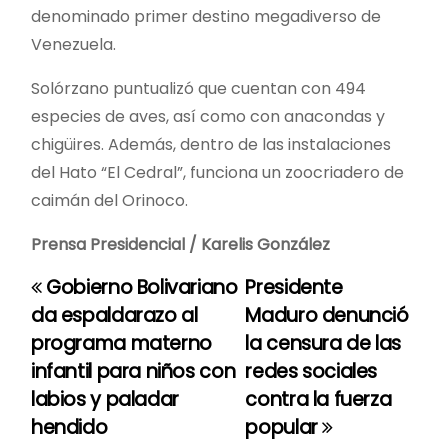
denominado primer destino megadiverso de
Venezuela.
Solórzano puntualizó que cuentan con 494
especies de aves, así como con anacondas y
chigüires. Además, dentro de las instalaciones
del Hato “El Cedral”, funciona un zoocriadero de
caimán del Orinoco.
Prensa Presidencial / Karelis González
Gobierno Bolivariano
Presidente
N
da espaldarazo al
Maduro denunció
a
programa materno
la censura de las
infantil para niños con
redes sociales
v
labios y paladar
contra la fuerza
e
hendido
popular