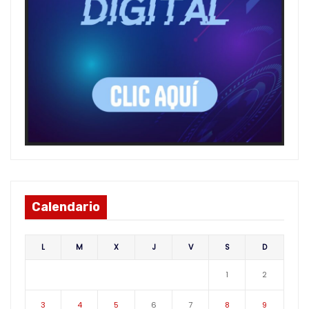
Calendario
L
M
X
J
V
S
D
1
2
3
4
5
6
7
8
9