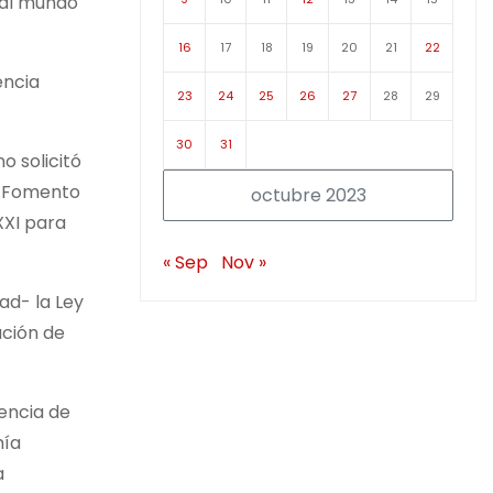
 al mundo
16
17
18
19
20
21
22
encia
23
24
25
26
27
28
29
30
31
o solicitó
de Fomento
octubre 2023
XXI para
« Sep
Nov »
ad- la Ley
ación de
gencia de
mía
a