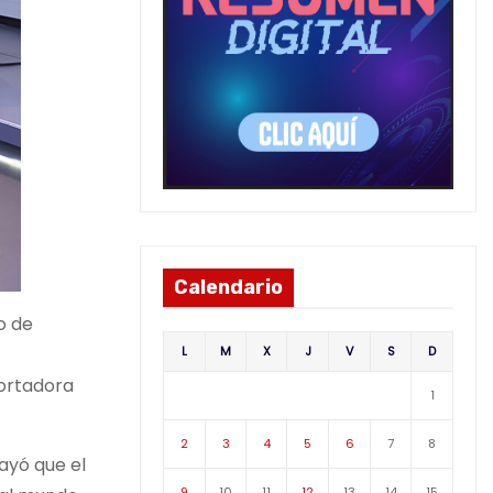
Calendario
o de
L
M
X
J
V
S
D
portadora
1
2
3
4
5
6
7
8
ayó que el
9
10
11
12
13
14
15