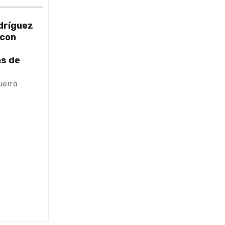
dríguez
 con
as de
uerra