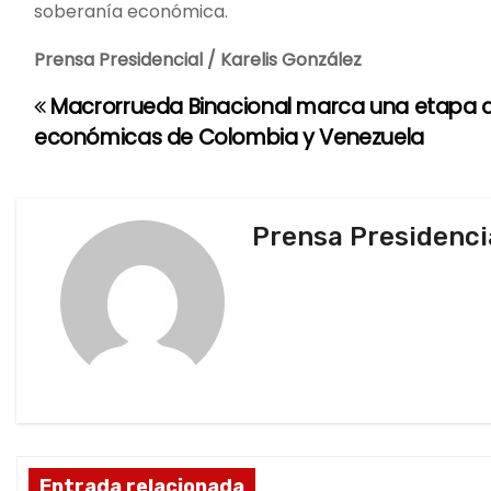
soberanía económica.
Prensa Presidencial / Karelis González
Macrorrueda Binacional marca una etapa au
N
económicas de Colombia y Venezuela
a
v
Prensa Presidenci
e
g
a
c
i
ó
Entrada relacionada