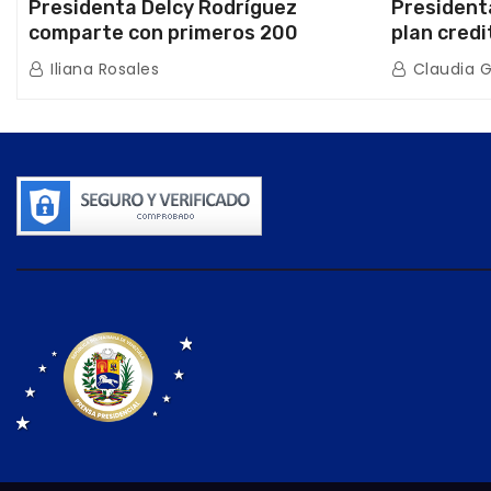
Presidenta Delcy Rodríguez
President
comparte con primeros 200
plan credi
beneficiarios de la nueva Casa de
directo e
Iliana Rosales
Claudia 
los Abuelos “La Primavera” en
de Condom
Caracas