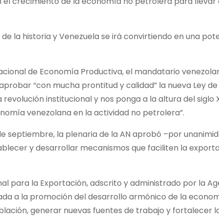
n el crecimiento de la economía no petrolera para llevar
e la historia y Venezuela se irá convirtiendo en una pot
Nacional de Economía Productiva, el mandatario venezolan
 y aprobar “con mucha prontitud y calidad” la nueva Ley 
evolución institucional y nos ponga a la altura del siglo 
onomía venezolana en la actividad no petrolera”.
 de septiembre, la plenaria de la AN aprobó –por unanimid
ablecer y desarrollar mecanismos que faciliten la export
nal para la Exportación, adscrito y administrado por la A
nada a la promoción del desarrollo armónico de la econo
oblación, generar nuevas fuentes de trabajo y fortalecer l