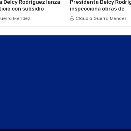
a Delcy Rodríguez lanza
Presidenta Delcy Rodrí
ticio con subsidio
inspecciona obras de
n encuentro con Juntas
restauración en Escuel
Guerra Mendez
Claudia Guerra Mendez
inio
tras afectaciones sísm
Guaira