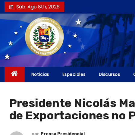
S
Sáb. Ago 8th, 2026
a
l
t
a
r
a
l
c
Noticias
Especiales
Discursos
o
n
t
Presidente Nicolás Ma
e
de Exportaciones no P
n
i
d
por
Prensa Presidencial