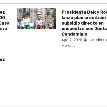
uez
Presidenta Delcy Ro
200
lanza plan crediticio
 Casa
subsidio directo en
vera”
encuentro con Junt
Condominio
Ago 7, 2026
Claudia G
Mendez
uez