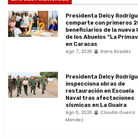
n
Presidenta Delcy Rodríg
d
comparte con primeros 
beneficiarios de la nueva
e
de los Abuelos “La Prima
en Caracas
e
Ago 7, 2026
Iliana Rosales
n
t
Presidenta Delcy Rodríg
inspecciona obras de
r
restauración en Escuela
Naval tras afectaciones
a
sísmicas en La Guaira
d
Ago 6, 2026
Claudia Guerra
Mendez
a