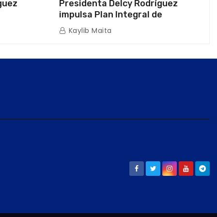
guez
Presidenta Delcy Rodríguez
impulsa Plan Integral de
a Naval
Reactivación Económica en La
Kaylib Maita
icas en La
Guaira