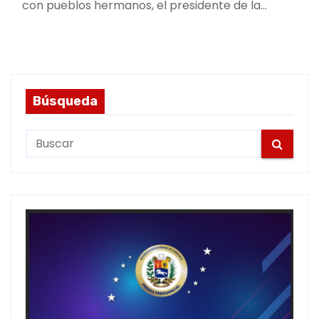
con pueblos hermanos, el presidente de la…
Búsqueda
S
e
a
r
c
h