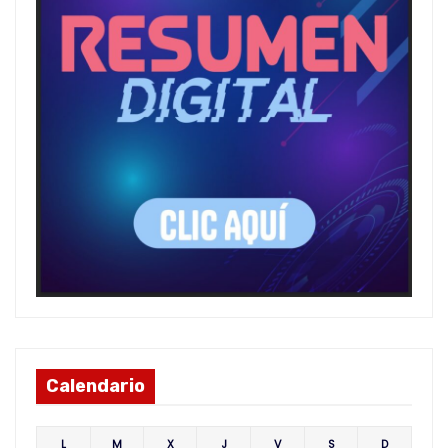
Calendario
L
M
X
J
V
S
D