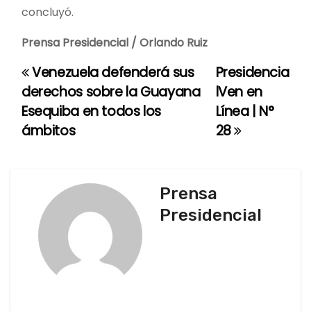
concluyó.
Prensa Presidencial / Orlando Ruiz
Venezuela defenderá sus
Presidencia
N
derechos sobre la Guayana
lVen en
a
Esequiba en todos los
Línea | N°
ámbitos
28
v
e
g
Prensa
Presidencial
a
c
i
ó