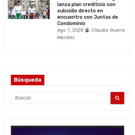
s
lanza plan crediticio con
subsidio directo en
encuentro con Juntas de
Condominio
Ago 7, 2026
Claudia Guerra
Mendez
Búsqueda
S
e
a
r
c