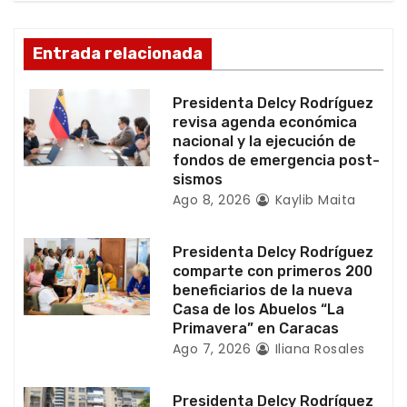
n
Entrada relacionada
d
Presidenta Delcy Rodríguez
e
revisa agenda económica
nacional y la ejecución de
e
fondos de emergencia post-
sismos
n
Ago 8, 2026
Kaylib Maita
t
Presidenta Delcy Rodríguez
r
comparte con primeros 200
beneficiarios de la nueva
a
Casa de los Abuelos “La
Primavera” en Caracas
d
Ago 7, 2026
Iliana Rosales
a
Presidenta Delcy Rodríguez