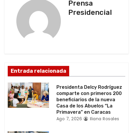
Prensa
e
Presidencial
g
a
c
i
ó
Entrada relacionada
n
Presidenta Delcy Rodríguez
d
comparte con primeros 200
beneficiarios de la nueva
e
Casa de los Abuelos “La
Primavera” en Caracas
e
Ago 7, 2026
Iliana Rosales
n