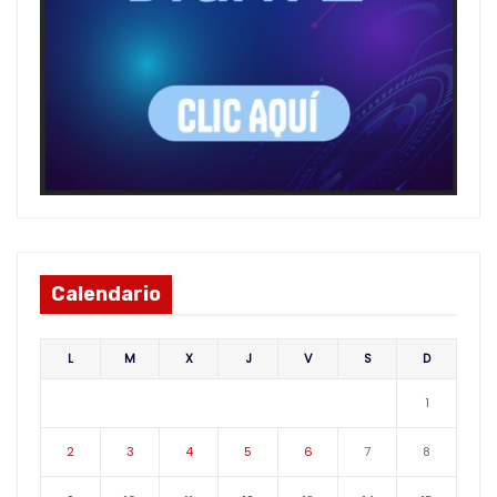
Calendario
L
M
X
J
V
S
D
1
2
3
4
5
6
7
8