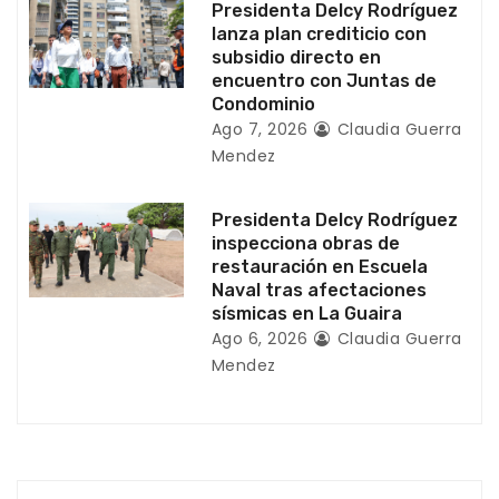
Presidenta Delcy Rodríguez
t
lanza plan crediticio con
subsidio directo en
r
encuentro con Juntas de
Condominio
a
Ago 7, 2026
Claudia Guerra
Mendez
d
Presidenta Delcy Rodríguez
a
inspecciona obras de
restauración en Escuela
s
Naval tras afectaciones
sísmicas en La Guaira
Ago 6, 2026
Claudia Guerra
Mendez