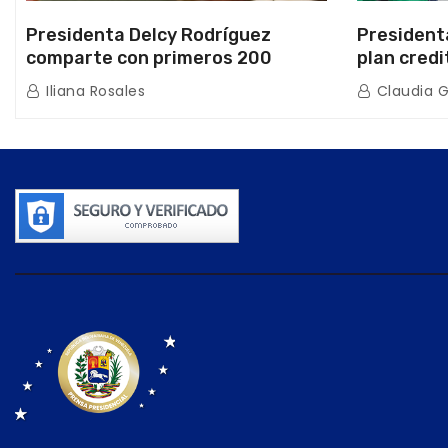
Presidenta Delcy Rodríguez
President
comparte con primeros 200
plan credi
beneficiarios de la nueva Casa de
directo e
Iliana Rosales
Claudia 
los Abuelos “La Primavera” en
de Condom
Caracas