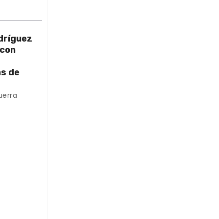
dríguez
 con
as de
uerra