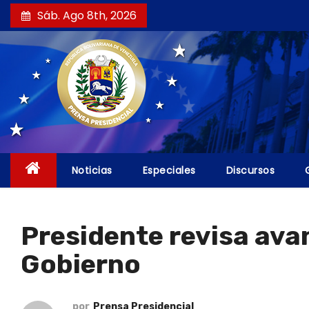
S
Sáb. Ago 8th, 2026
a
l
t
a
r
a
l
c
Noticias
Especiales
Discursos
o
n
t
Presidente revisa ava
e
Gobierno
n
i
d
por
Prensa Presidencial