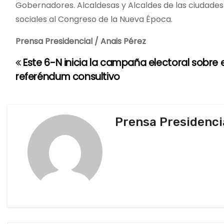
Gobernadores. Alcaldesas y Alcaldes de las ciudades
sociales al Congreso de la Nueva Época.
Prensa Presidencial / Anais Pérez
Este 6-N inicia la campaña electoral sobre e
N
referéndum consultivo
a
v
Prensa Presidenci
e
g
a
c
i