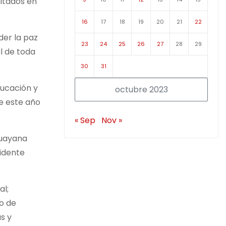
ultados en
16
17
18
19
20
21
22
der la paz
23
24
25
26
27
28
29
l de toda
30
31
ducación y
octubre 2023
de este año
« Sep
Nov »
Guayana
sidente
al;
do de
s y