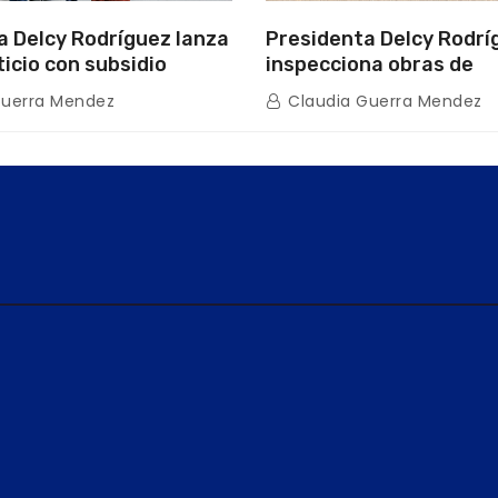
a Delcy Rodríguez lanza
Presidenta Delcy Rodrí
ticio con subsidio
inspecciona obras de
n encuentro con Juntas
restauración en Escuel
Guerra Mendez
Claudia Guerra Mendez
inio
tras afectaciones sísm
Guaira