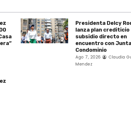
uez
Presidenta Delcy Ro
200
lanza plan crediticio
 Casa
subsidio directo en
vera”
encuentro con Junt
Condominio
Ago 7, 2026
Claudia G
Mendez
uez