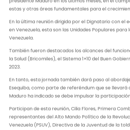
presidente Maduro en los últimos meses, en el campo 
estas y otras áreas fundamentales para el crecimien
En la última reunión dirigida por el Dignatario con el 
en Venezuela, esta son las Unidades Populares para la
Venezuela.
También fueron destacados los alcances del funciona
la Salud (Bricomiles), el Sistema 1×10 del Buen Gobier
2023.
En tanto, esta jornada también dará paso al abordaj
Esequiba, como parte de referéndum que se llevará a 
Maduro ha indicado se debe impulsar la participación
Participan de esta reunión, Cilia Flores, Primera Co
representantes del Alto Mando Político de la Revoluci
Venezuela (PSUV), Directiva de la Juventud de la tol