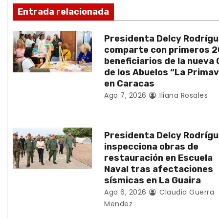
ó
Entrada relacionada
n
Presidenta Delcy Rodríg
d
comparte con primeros 
beneficiarios de la nueva
e
de los Abuelos “La Prima
en Caracas
e
Ago 7, 2026
Iliana Rosales
n
t
Presidenta Delcy Rodríg
inspecciona obras de
r
restauración en Escuela
Naval tras afectaciones
a
sísmicas en La Guaira
d
Ago 6, 2026
Claudia Guerra
Mendez
a