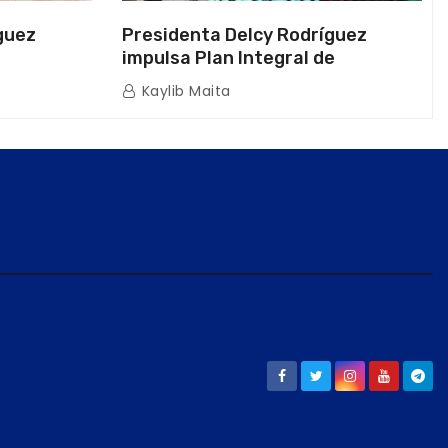
guez
Presidenta Delcy Rodríguez
impulsa Plan Integral de
a Naval
Reactivación Económica en La
Kaylib Maita
icas en La
Guaira