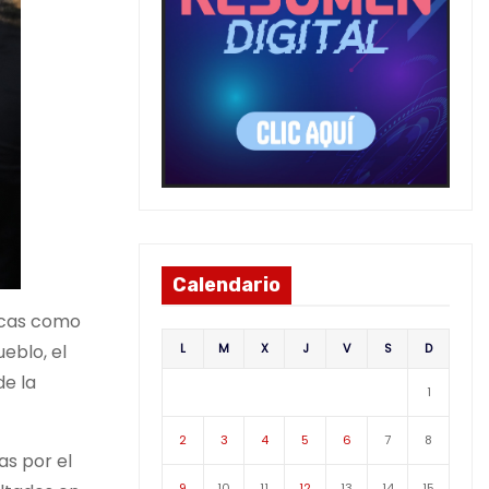
Calendario
licas como
L
M
X
J
V
S
D
eblo, el
de la
1
2
3
4
5
6
7
8
as por el
9
10
11
12
13
14
15