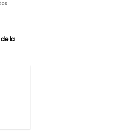
tos
de la