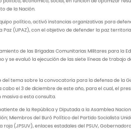
político, económico, social, en función de optimizar res
to de la Nación.
equipo político, activó instancias organizativas para defen
 Paz (UPAZ), con el objetivo de defender la paz territoria
miento de las Brigadas Comunitarias Militares para la E
no y se evaluó la ejecución de las siete líneas de trabajo 
e del tema sobre la convocatoria para la defensa de la 
cabo el 3 de diciembre de este año, para el cual, el pre
 masiva a esta consulta.
mbatiente de la República y Diputada a la Asamblea Nacion
ón; Miembros del Buró Político del Partido Socialista Uni
da roja (JPSUV), enlaces estadales del PSUV, Gobernadora