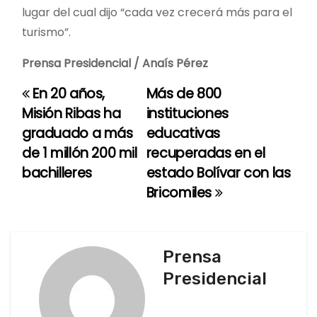
lugar del cual dijo “cada vez crecerá más para el
turismo”.
Prensa Presidencial / Anaís Pérez
En 20 años,
Más de 800
N
Misión Ribas ha
instituciones
a
graduado a más
educativas
de 1 millón 200 mil
recuperadas en el
v
bachilleres
estado Bolívar con las
e
Bricomiles
g
a
Prensa
c
Presidencial
i