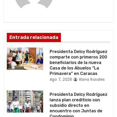
ó
n
d
Entrada relacionada
e
e
Presidenta Delcy Rodríguez
comparte con primeros 200
n
beneficiarios de la nueva
Casa de los Abuelos “La
t
Primavera” en Caracas
Ago 7, 2026
Iliana Rosales
r
a
Presidenta Delcy Rodríguez
lanza plan crediticio con
d
subsidio directo en
encuentro con Juntas de
a
Condominio