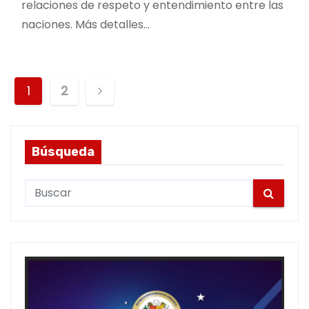
relaciones de respeto y entendimiento entre las
naciones. Más detalles…
P
1
2
o
s
Búsqueda
t
S
s
e
a
p
r
a
c
h
g