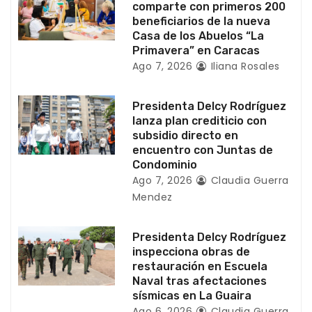
e
comparte con primeros 200
beneficiarios de la nueva
e
Casa de los Abuelos “La
Primavera” en Caracas
n
Ago 7, 2026
Iliana Rosales
t
Presidenta Delcy Rodríguez
r
lanza plan crediticio con
subsidio directo en
a
encuentro con Juntas de
Condominio
d
Ago 7, 2026
Claudia Guerra
Mendez
a
s
Presidenta Delcy Rodríguez
inspecciona obras de
restauración en Escuela
Naval tras afectaciones
sísmicas en La Guaira
Ago 6, 2026
Claudia Guerra