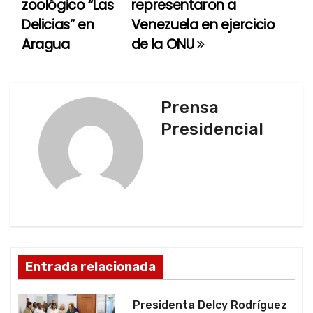
zoológico “Las
representaron a
a
Delicias” en
Venezuela en ejercicio
Aragua
de la ONU
v
e
g
Prensa
Presidencial
a
c
i
ó
n
Entrada relacionada
d
Presidenta Delcy Rodríguez