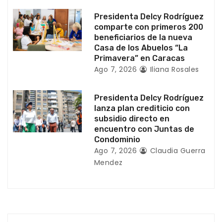
t
Presidenta Delcy Rodríguez
r
comparte con primeros 200
beneficiarios de la nueva
a
Casa de los Abuelos “La
Primavera” en Caracas
d
Ago 7, 2026
Iliana Rosales
a
Presidenta Delcy Rodríguez
s
lanza plan crediticio con
subsidio directo en
encuentro con Juntas de
Condominio
Ago 7, 2026
Claudia Guerra
Mendez