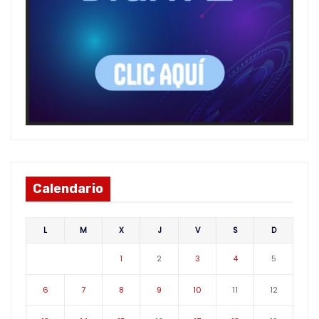
Calendario
L
M
X
J
V
S
D
1
2
3
4
5
6
7
8
9
10
11
12