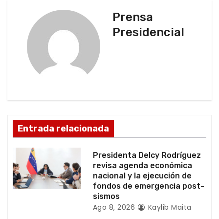
g
Prensa
Presidencial
a
c
i
ó
n
Entrada relacionada
d
Presidenta Delcy Rodríguez
e
revisa agenda económica
nacional y la ejecución de
e
fondos de emergencia post-
sismos
n
Ago 8, 2026
Kaylib Maita