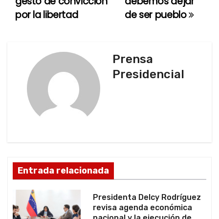
gesto de convicción
debemos dejar
por la libertad
de ser pueblo
v
e
g
Prensa
Presidencial
a
c
i
ó
n
Entrada relacionada
d
Presidenta Delcy Rodríguez
e
revisa agenda económica
nacional y la ejecución de