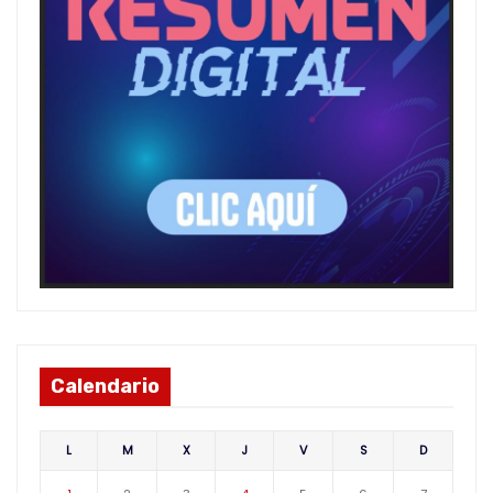
Calendario
L
M
X
J
V
S
D