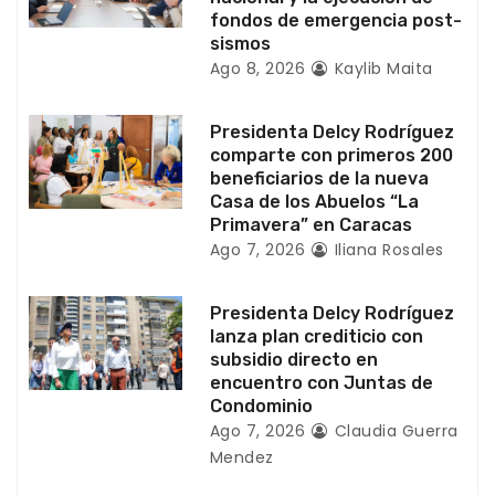
e
fondos de emergencia post-
sismos
n
Ago 8, 2026
Kaylib Maita
t
Presidenta Delcy Rodríguez
r
comparte con primeros 200
beneficiarios de la nueva
a
Casa de los Abuelos “La
Primavera” en Caracas
d
Ago 7, 2026
Iliana Rosales
a
Presidenta Delcy Rodríguez
s
lanza plan crediticio con
subsidio directo en
encuentro con Juntas de
Condominio
Ago 7, 2026
Claudia Guerra
Mendez