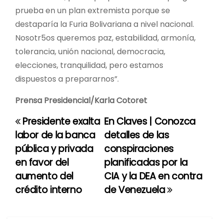
prueba en un plan extremista porque se
destaparía la Furia Bolivariana a nivel nacional.
Nosotr5os queremos paz, estabilidad, armonía,
tolerancia, unión nacional, democracia,
elecciones, tranquilidad, pero estamos
dispuestos a prepararnos”.
Prensa Presidencial/Karla Cotoret
Presidente exalta
En Claves | Conozca
N
labor de la banca
detalles de las
a
pública y privada
conspiraciones
en favor del
planificadas por la
v
aumento del
CIA y la DEA en contra
e
crédito interno
de Venezuela
g