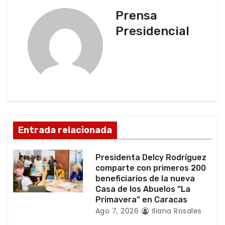
a
Prensa
c
Presidencial
i
ó
n
d
Entrada relacionada
e
e
Presidenta Delcy Rodríguez
comparte con primeros 200
n
beneficiarios de la nueva
Casa de los Abuelos “La
t
Primavera” en Caracas
Ago 7, 2026
Iliana Rosales
r