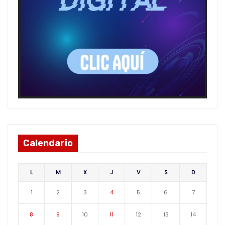
Calendario
L
M
X
J
V
S
D
1
2
3
4
5
6
7
8
9
10
11
12
13
14