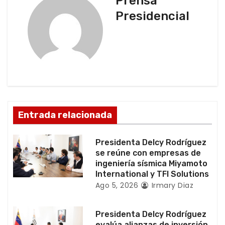
g
Prensa
Presidencial
a
c
i
ó
n
Entrada relacionada
d
Presidenta Delcy Rodríguez
e
se reúne con empresas de
ingeniería sísmica Miyamoto
e
International y TFI Solutions
Ago 5, 2026
Irmary Diaz
n
t
Presidenta Delcy Rodríguez
evalúa alianzas de inversión