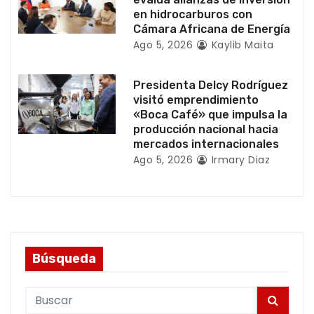
r
en hidrocarburos con
Cámara Africana de Energía
a
Ago 5, 2026
Kaylib Maita
d
Presidenta Delcy Rodríguez
a
visitó emprendimiento
«Boca Café» que impulsa la
s
producción nacional hacia
mercados internacionales
Ago 5, 2026
Irmary Diaz
Búsqueda
S