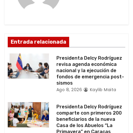
i
ó
n
d
Entrada relacionada
e
Presidenta Delcy Rodríguez
e
revisa agenda económica
nacional y la ejecución de
n
fondos de emergencia post-
sismos
t
Ago 8, 2026
Kaylib Maita
r
Presidenta Delcy Rodríguez
a
comparte con primeros 200
beneficiarios de la nueva
d
Casa de los Abuelos “La
Primavera” en Caracas