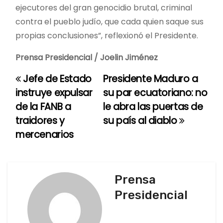
ejecutores del gran genocidio brutal, criminal
contra el pueblo judío, que cada quien saque sus
propias conclusiones”, reflexionó el Presidente.
Prensa Presidencial / Joelin Jiménez
Jefe de Estado
Presidente Maduro a
N
instruye expulsar
su par ecuatoriano: no
a
de la FANB a
le abra las puertas de
traidores y
su país al diablo
v
mercenarios
e
g
Prensa
a
Presidencial
c