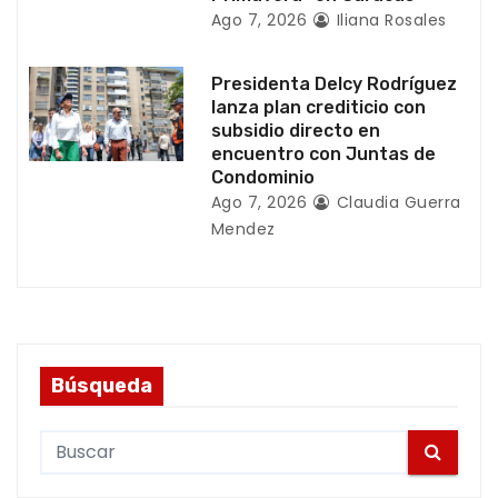
a
Ago 7, 2026
Iliana Rosales
s
Presidenta Delcy Rodríguez
lanza plan crediticio con
subsidio directo en
encuentro con Juntas de
Condominio
Ago 7, 2026
Claudia Guerra
Mendez
Búsqueda
S
e