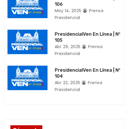
d
106
May 14, 2025
Prensa
e
Presidencial
e
PresidencialVen En Línea | Nº
n
105
Abr 29, 2025
Prensa
t
Presidencial
r
PresidencialVen En Línea | Nº
a
104
Abr 22, 2025
Prensa
d
Presidencial
a
s