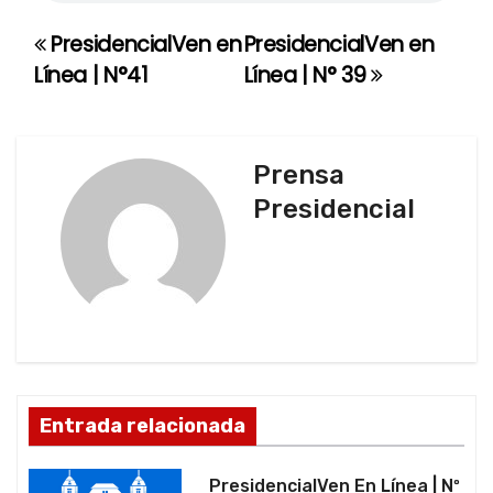
PresidencialVen en
PresidencialVen en
N
Línea | N°41
Línea | N° 39
a
v
Prensa
e
Presidencial
g
a
c
i
ó
Entrada relacionada
n
PresidencialVen En Línea | Nº