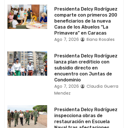
e
Presidenta Delcy Rodríguez
comparte con primeros 200
n
beneficiarios de la nueva
Casa de los Abuelos “La
t
Primavera” en Caracas
Ago 7, 2026
Iliana Rosales
r
a
Presidenta Delcy Rodríguez
lanza plan crediticio con
d
subsidio directo en
encuentro con Juntas de
a
Condominio
Ago 7, 2026
Claudia Guerra
s
Mendez
Presidenta Delcy Rodríguez
inspecciona obras de
restauración en Escuela
Naval tras afectaciones