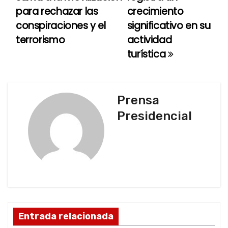
a
para rechazar las
crecimiento
conspiraciones y el
significativo en su
v
terrorismo
actividad
e
turística
g
a
Prensa
c
Presidencial
i
ó
n
d
Entrada relacionada
e