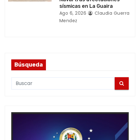
sísmicas en La Guaira
Ago 6, 2026
Claudia Guerra
Mendez
Búsqueda
S
e
a
r
c
h