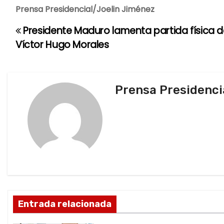
Prensa Presidencial/Joelin Jiménez
Presidente Maduro lamenta partida física d
N
Víctor Hugo Morales
a
v
Prensa Presidenci
e
g
a
c
i
ó
Entrada relacionada
n