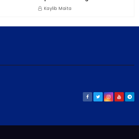
a Naval
Reactivación Económica en La
Kaylib Maita
icas en La
Guaira