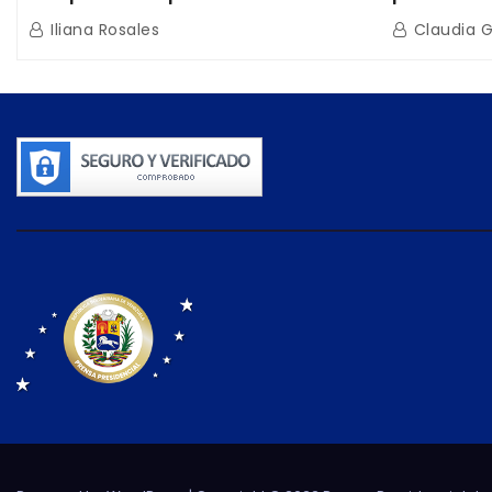
beneficiarios de la nueva Casa de
directo e
Iliana Rosales
Claudia 
los Abuelos “La Primavera” en
de Condom
Caracas