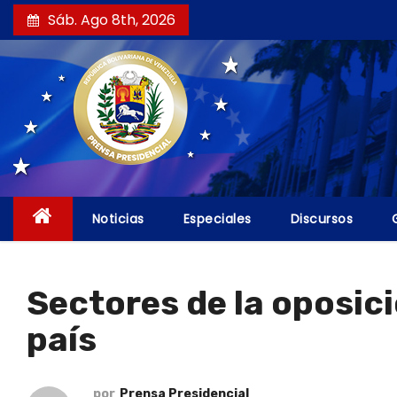
S
Sáb. Ago 8th, 2026
a
l
t
a
r
a
l
c
Noticias
Especiales
Discursos
o
n
t
Sectores de la oposici
e
país
n
i
d
por
Prensa Presidencial