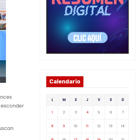
Calendario
onces
L
M
X
J
V
S
D
a esconder
1
2
3
4
5
6
7
8
9
10
11
12
13
14
buscan
15
16
17
18
19
20
21