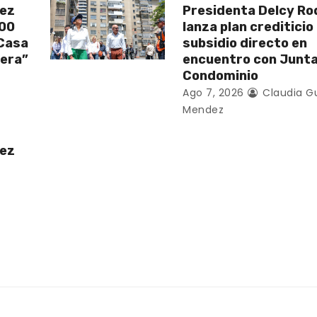
uez
Presidenta Delcy Ro
200
lanza plan crediticio
 Casa
subsidio directo en
vera”
encuentro con Junt
Condominio
Ago 7, 2026
Claudia G
Mendez
uez