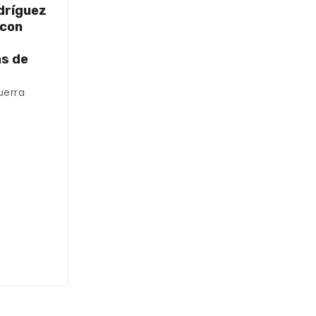
dríguez
 con
as de
uerra