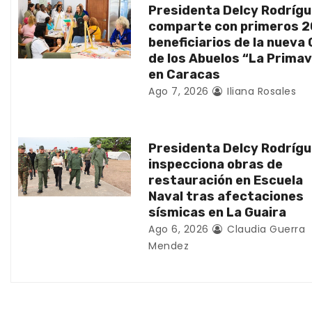
Presidenta Delcy Rodríg
d
comparte con primeros 
beneficiarios de la nueva
e
de los Abuelos “La Prima
en Caracas
e
Ago 7, 2026
Iliana Rosales
n
t
Presidenta Delcy Rodríg
inspecciona obras de
r
restauración en Escuela
Naval tras afectaciones
a
sísmicas en La Guaira
d
Ago 6, 2026
Claudia Guerra
Mendez
a
s