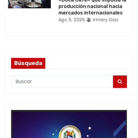
s
producción nacional hacia
mercados internacionales
Ago 5, 2026
Irmary Diaz
Búsqueda
S
e
a
r
c
h