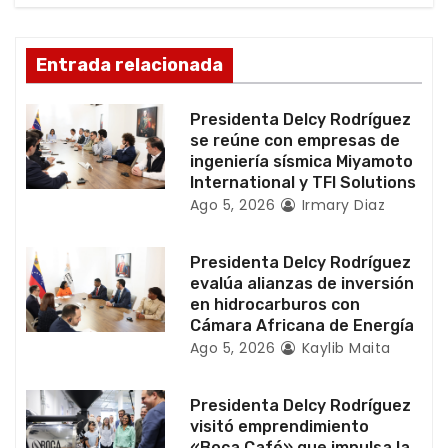
ó
n
Entrada relacionada
d
Presidenta Delcy Rodríguez
e
se reúne con empresas de
ingeniería sísmica Miyamoto
e
International y TFI Solutions
Ago 5, 2026
Irmary Diaz
n
t
Presidenta Delcy Rodríguez
evalúa alianzas de inversión
r
en hidrocarburos con
Cámara Africana de Energía
a
Ago 5, 2026
Kaylib Maita
d
Presidenta Delcy Rodríguez
a
visitó emprendimiento
«Boca Café» que impulsa la