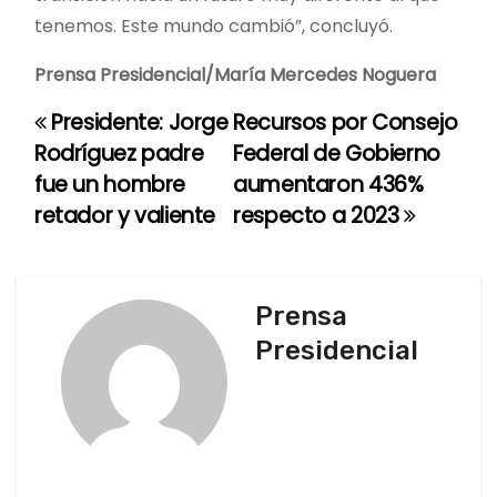
tenemos. Este mundo cambió”, concluyó.
Prensa Presidencial/María Mercedes Noguera
Presidente: Jorge
Recursos por Consejo
N
Rodríguez padre
Federal de Gobierno
a
fue un hombre
aumentaron 436%
retador y valiente
respecto a 2023
v
e
g
Prensa
Presidencial
a
c
i