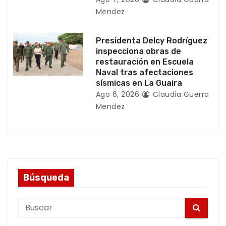
s
Mendez
Presidenta Delcy Rodríguez
inspecciona obras de
restauración en Escuela
Naval tras afectaciones
sísmicas en La Guaira
Ago 6, 2026
Claudia Guerra
Mendez
Búsqueda
S
e