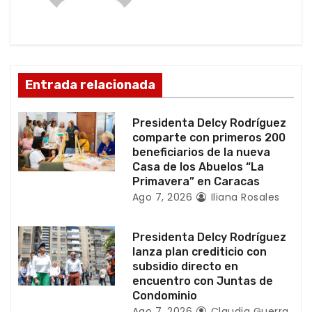
ó
n
d
Entrada relacionada
e
e
Presidenta Delcy Rodríguez
comparte con primeros 200
n
beneficiarios de la nueva
Casa de los Abuelos “La
t
Primavera” en Caracas
Ago 7, 2026
Iliana Rosales
r
a
Presidenta Delcy Rodríguez
lanza plan crediticio con
d
subsidio directo en
encuentro con Juntas de
a
Condominio
Ago 7, 2026
Claudia Guerra