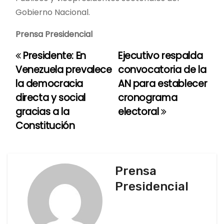
Gobierno Nacional.
Prensa Presidencial
Presidente: En
Ejecutivo respalda
N
Venezuela prevalece
convocatoria de la
a
la democracia
AN para establecer
directa y social
cronograma
v
gracias a la
electoral
e
Constitución
g
a
Prensa
c
Presidencial
i