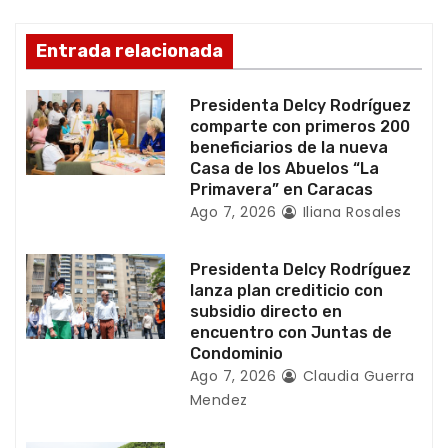
n
d
Entrada relacionada
e
Presidenta Delcy Rodríguez
e
comparte con primeros 200
beneficiarios de la nueva
n
Casa de los Abuelos “La
Primavera” en Caracas
t
Ago 7, 2026
Iliana Rosales
r
Presidenta Delcy Rodríguez
a
lanza plan crediticio con
subsidio directo en
d
encuentro con Juntas de
Condominio
a
Ago 7, 2026
Claudia Guerra
Mendez
s