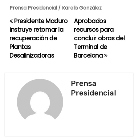
Prensa Presidencial / Karelis González
Presidente Maduro
Aprobados
N
instruye retomar la
recursos para
a
recuperación de
concluir obras del
Plantas
Terminal de
v
Desalinizadoras
Barcelona
e
g
Prensa
a
Presidencial
c
i
ó