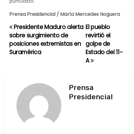
puntualizó.
Prensa Presidencial / María Mercedes Noguera
Presidente Maduro alerta
El pueblo
N
sobre surgimiento de
revirtió el
a
posiciones extremistas en
golpe de
Suramérica
Estado del 11-
v
A
e
g
Prensa
a
Presidencial
c
i
ó