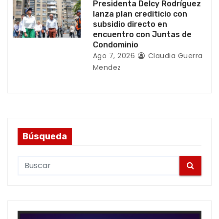
Presidenta Delcy Rodríguez
lanza plan crediticio con
subsidio directo en
encuentro con Juntas de
Condominio
Ago 7, 2026
Claudia Guerra
Mendez
Búsqueda
S
e
a
r
c