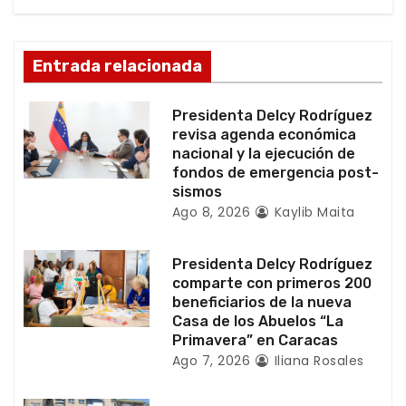
n
d
Entrada relacionada
e
Presidenta Delcy Rodríguez
e
revisa agenda económica
nacional y la ejecución de
n
fondos de emergencia post-
sismos
t
Ago 8, 2026
Kaylib Maita
r
Presidenta Delcy Rodríguez
a
comparte con primeros 200
beneficiarios de la nueva
d
Casa de los Abuelos “La
Primavera” en Caracas
a
Ago 7, 2026
Iliana Rosales
s