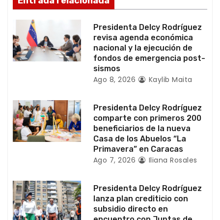
Entrada relacionada
d
Presidenta Delcy Rodríguez
e
revisa agenda económica
nacional y la ejecución de
e
fondos de emergencia post-
sismos
n
Ago 8, 2026
Kaylib Maita
t
Presidenta Delcy Rodríguez
r
comparte con primeros 200
beneficiarios de la nueva
a
Casa de los Abuelos “La
Primavera” en Caracas
d
Ago 7, 2026
Iliana Rosales
a
Presidenta Delcy Rodríguez
s
lanza plan crediticio con
subsidio directo en
encuentro con Juntas de