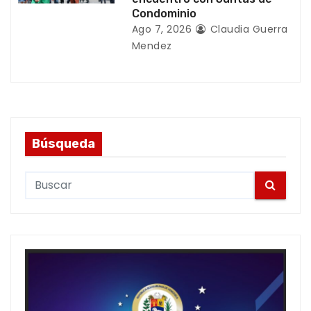
Condominio
Ago 7, 2026
Claudia Guerra
Mendez
Búsqueda
S
e
a
r
c
h