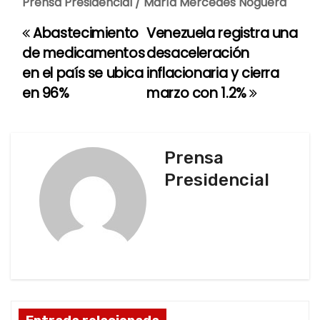
Prensa Presidencial / María Mercedes Noguera
Abastecimiento
Venezuela registra una
N
de medicamentos
desaceleración
a
en el país se ubica
inflacionaria y cierra
en 96%
marzo con 1.2%
v
e
g
Prensa
Presidencial
a
c
i
ó
n