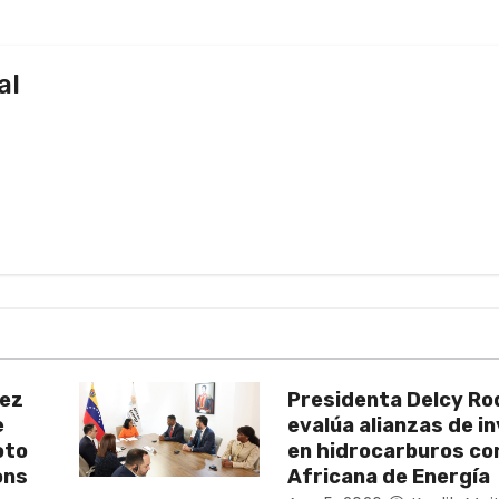
al
uez
Presidenta Delcy Ro
e
evalúa alianzas de i
oto
en hidrocarburos c
ons
Africana de Energía