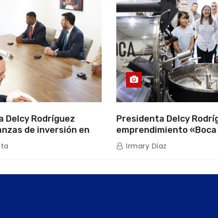
a Delcy Rodríguez
Presidenta Delcy Rodríg
anzas de inversión en
emprendimiento «Boca
uros con Cámara
que impulsa la producc
ita
Irmary Diaz
de Energía
nacional hacia mercad
internacionales