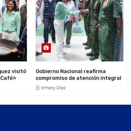
uez visitó
Gobierno Nacional reafirma
 Café»
compromiso de atención integral
ión
a la población venezolana tras
Irmary Diaz
os
doblete sísmico