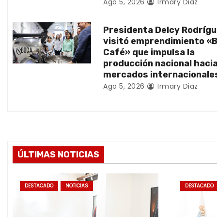
Ago 5, 2026
Irmary Diaz
e
n
Presidenta Delcy Rodríg
visitó emprendimiento «
t
Café» que impulsa la
producción nacional haci
r
mercados internacionale
Ago 5, 2026
Irmary Diaz
a
d
a
s
ÚLTIMAS NOTICIAS
DESTACADO
NOTICIAS
DESTACADO