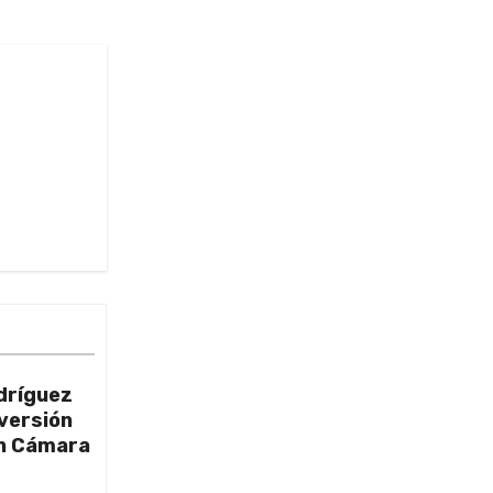
dríguez
nversión
on Cámara