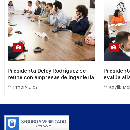
Presidenta Delcy Rodríguez se
President
reúne con empresas de ingeniería
evalúa ali
sísmica Miyamoto International y
hidrocarb
Irmary Diaz
Kaylib Ma
TFI Solutions
Africana 