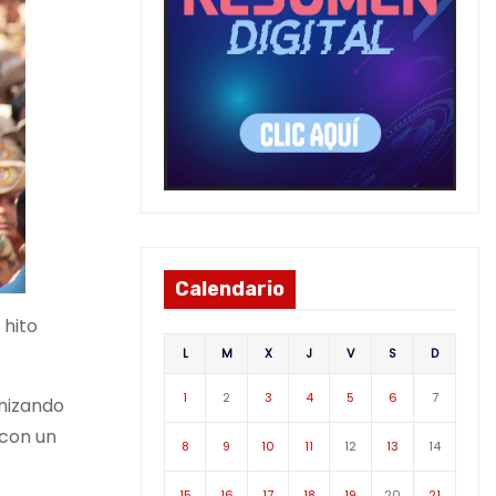
Calendario
 hito
L
M
X
J
V
S
D
1
2
3
4
5
6
7
anizando
 con un
8
9
10
11
12
13
14
15
16
17
18
19
20
21