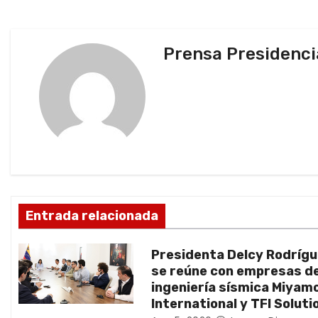
a
v
Prensa Presidenci
e
g
a
c
i
ó
Entrada relacionada
n
Presidenta Delcy Rodríg
d
se reúne con empresas d
ingeniería sísmica Miyam
e
International y TFI Soluti