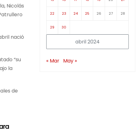
a, Nicolás
22
23
24
25
26
27
28
Patrullero
29
30
bril nació
abril 2024
atado “su
« Mar
May »
ajo la
iales de
ara