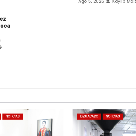
Ago 5, 2026
Kaylib Mai
uez
Boca
a
s
NOTICIAS
DESTACADO
NOTICIAS