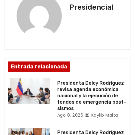
Presidencial
a
c
i
ó
n
Entrada relacionada
d
Presidenta Delcy Rodríguez
e
revisa agenda económica
nacional y la ejecución de
e
fondos de emergencia post-
sismos
n
Ago 8, 2026
Kaylib Maita
t
Presidenta Delcy Rodríguez