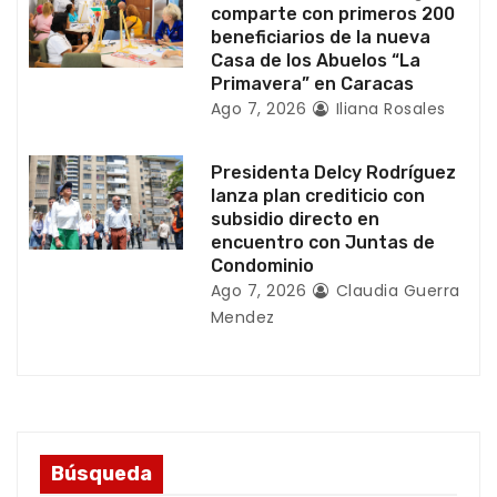
r
comparte con primeros 200
beneficiarios de la nueva
a
Casa de los Abuelos “La
Primavera” en Caracas
d
Ago 7, 2026
Iliana Rosales
a
Presidenta Delcy Rodríguez
s
lanza plan crediticio con
subsidio directo en
encuentro con Juntas de
Condominio
Ago 7, 2026
Claudia Guerra
Mendez
Búsqueda