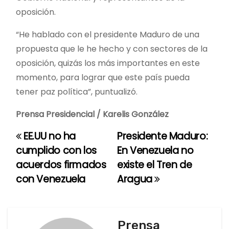
oposición.
“He hablado con el presidente Maduro de una
propuesta que le he hecho y con sectores de la
oposición, quizás los más importantes en este
momento, para lograr que este país pueda
tener paz política”, puntualizó.
Prensa Presidencial / Karelis González
EE.UU no ha
Presidente Maduro:
N
cumplido con los
En Venezuela no
a
acuerdos firmados
existe el Tren de
con Venezuela
Aragua
v
e
g
Prensa