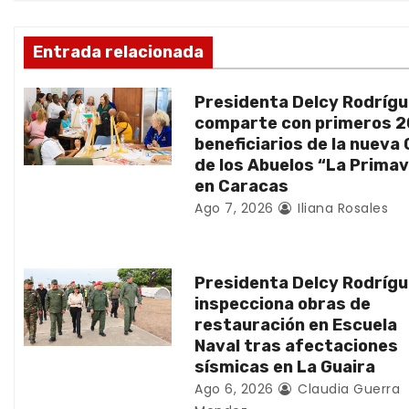
i
ó
Entrada relacionada
n
Presidenta Delcy Rodríg
d
comparte con primeros 
beneficiarios de la nueva
e
de los Abuelos “La Prima
en Caracas
e
Ago 7, 2026
Iliana Rosales
n
t
Presidenta Delcy Rodríg
inspecciona obras de
r
restauración en Escuela
Naval tras afectaciones
a
sísmicas en La Guaira
d
Ago 6, 2026
Claudia Guerra