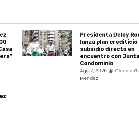
uez
Presidenta Delcy Ro
200
lanza plan crediticio
 Casa
subsidio directo en
vera”
encuentro con Junt
Condominio
Ago 7, 2026
Claudia G
Mendez
uez