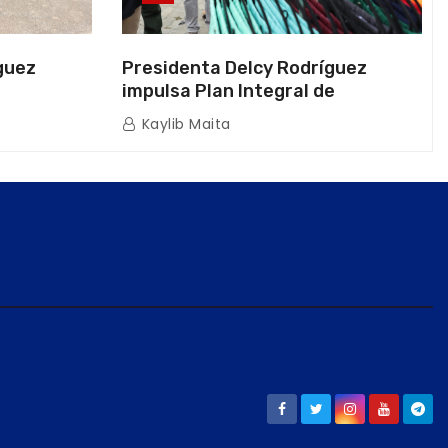
guez
Presidenta Delcy Rodríguez
impulsa Plan Integral de
a Naval
Reactivación Económica en La
Kaylib Maita
icas en La
Guaira