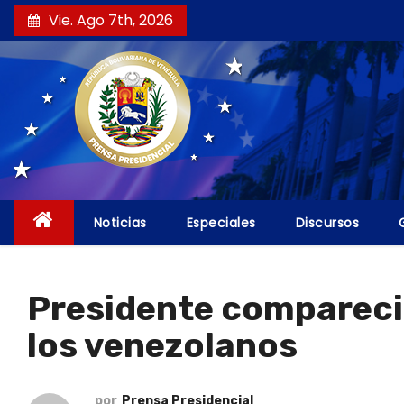
S
Vie. Ago 7th, 2026
a
l
t
a
r
a
l
c
Noticias
Especiales
Discursos
o
n
t
Presidente compareció 
e
los venezolanos
n
i
d
por
Prensa Presidencial