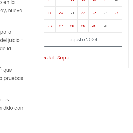
o en la
ley, nueve
19
20
21
22
23
24
25
26
27
28
29
30
31
 para
agosto 2024
el juicio -
de la
« Jul
Sep »
) que
mo pruebas
icos
erdido con