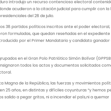
duro introdujo un recurso contencioso electoral contenid
donde acudieron a la citación judicial para cumplir con la 
esidenciales del 28 de julio.
os 38 partidos políticos inscritos ante el poder electoral,
ueron formuladas, que quedan reseñadas en el expediente d
ntroducido por el Primer Mandatario y candidato ganador 
grupados en el Gran Polo Patriótico Simón Bolívar (GPPSB
onsignaron todos los actos y documentos solicitados co
ctoral.
ta Magna de la República, las fuerzas y movimientos polít
n 25 años, en distintas y difíciles coyunturas “y hemos p
 salido a pegar gritos, ni a incendiar el país,ni a quemar