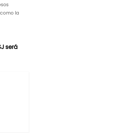
esos
 como la
SJ será