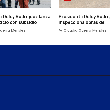
a Delcy Rodríguez lanza
Presidenta Delcy Rodrí
ticio con subsidio
inspecciona obras de
n encuentro con Juntas
restauración en Escuel
Guerra Mendez
Claudia Guerra Mendez
inio
tras afectaciones sísm
Guaira