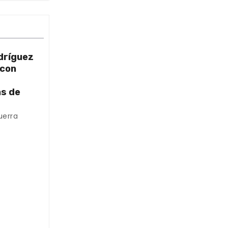
dríguez
 con
as de
uerra