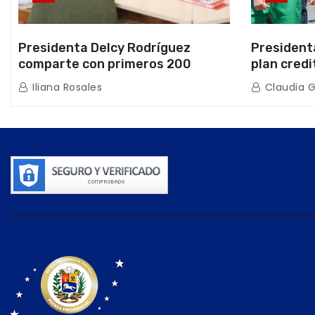
Presidenta Delcy Rodríguez
President
comparte con primeros 200
plan credi
beneficiarios de la nueva Casa de
directo e
Iliana Rosales
Claudia 
los Abuelos “La Primavera” en
de Condom
Caracas