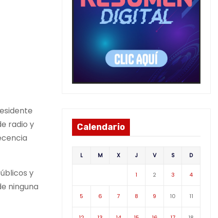
residente
de radio y
Calendario
ecencia
L
M
X
J
V
S
D
Públicos y
1
2
3
4
de ninguna
5
6
7
8
9
10
11
12
13
14
15
16
17
18