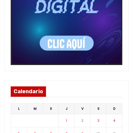
Calendario
L
M
X
J
V
S
D
1
2
3
4