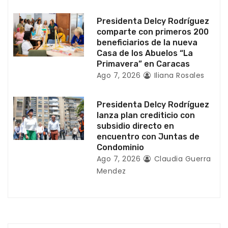
r
Presidenta Delcy Rodríguez
a
comparte con primeros 200
beneficiarios de la nueva
d
Casa de los Abuelos “La
Primavera” en Caracas
a
Ago 7, 2026
Iliana Rosales
s
Presidenta Delcy Rodríguez
lanza plan crediticio con
subsidio directo en
encuentro con Juntas de
Condominio
Ago 7, 2026
Claudia Guerra
Mendez