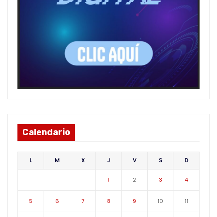
Calendario
L
M
X
J
V
S
D
1
2
3
4
5
6
7
8
9
10
11