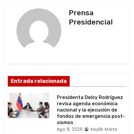
g
Prensa
a
Presidencial
c
i
ó
n
d
Entrada relacionada
e
Presidenta Delcy Rodríguez
e
revisa agenda económica
nacional y la ejecución de
n
fondos de emergencia post-
sismos
t
Ago 8, 2026
Kaylib Maita