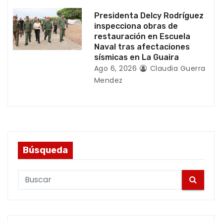
Presidenta Delcy Rodríguez
inspecciona obras de
restauración en Escuela
Naval tras afectaciones
sísmicas en La Guaira
Ago 6, 2026
Claudia Guerra
Mendez
Búsqueda
S
e
a
r