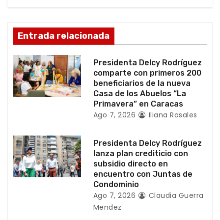
d
e
Entrada relacionada
e
Presidenta Delcy Rodríguez
n
comparte con primeros 200
beneficiarios de la nueva
t
Casa de los Abuelos “La
Primavera” en Caracas
r
Ago 7, 2026
Iliana Rosales
a
Presidenta Delcy Rodríguez
d
lanza plan crediticio con
subsidio directo en
a
encuentro con Juntas de
Condominio
s
Ago 7, 2026
Claudia Guerra
Mendez