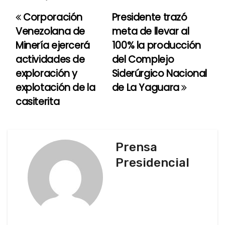
Corporación
Presidente trazó
N
Venezolana de
meta de llevar al
a
Minería ejercerá
100% la producción
actividades de
del Complejo
v
exploración y
Siderúrgico Nacional
e
explotación de la
de La Yaguara
casiterita
g
a
c
Prensa
Presidencial
i
ó
n