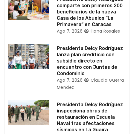
e
comparte con primeros 200
beneficiarios de la nueva
n
Casa de los Abuelos “La
Primavera” en Caracas
t
Ago 7, 2026
Iliana Rosales
r
Presidenta Delcy Rodríguez
a
lanza plan crediticio con
subsidio directo en
d
encuentro con Juntas de
Condominio
a
Ago 7, 2026
Claudia Guerra
Mendez
s
Presidenta Delcy Rodríguez
inspecciona obras de
restauración en Escuela
Naval tras afectaciones
sísmicas en La Guaira