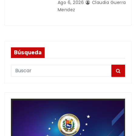
Ago 6, 2026
Claudia Guerra
Mendez
Búsqueda
S
e
a
r
c
h