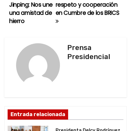
a
Jinping: Nos une
respeto y cooperación
una amistad de
en Cumbre de los BRICS
v
hierro
e
g
Prensa
a
Presidencial
c
i
ó
n
d
Entrada relacionada
e
Presidenta Delcy Rodríguez