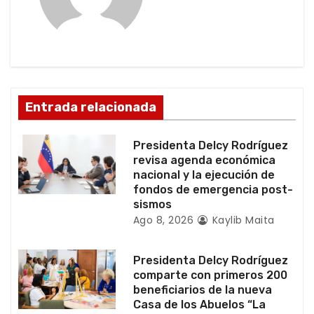
ó
n
d
e
Entrada relacionada
e
Presidenta Delcy Rodríguez
n
revisa agenda económica
nacional y la ejecución de
t
fondos de emergencia post-
sismos
r
Ago 8, 2026
Kaylib Maita
a
Presidenta Delcy Rodríguez
d
comparte con primeros 200
beneficiarios de la nueva
a
Casa de los Abuelos “La