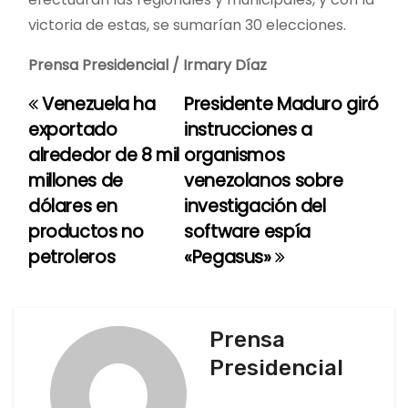
victoria de estas, se sumarían 30 elecciones.
Prensa Presidencial / Irmary Díaz
Venezuela ha
Presidente Maduro giró
N
exportado
instrucciones a
a
alrededor de 8 mil
organismos
millones de
venezolanos sobre
v
dólares en
investigación del
e
productos no
software espía
petroleros
«Pegasus»
g
a
c
Prensa
Presidencial
i