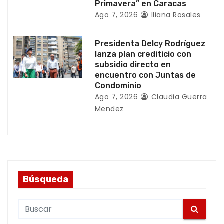
Primavera” en Caracas
s
Ago 7, 2026
Iliana Rosales
Presidenta Delcy Rodríguez
lanza plan crediticio con
subsidio directo en
encuentro con Juntas de
Condominio
Ago 7, 2026
Claudia Guerra
Mendez
Búsqueda
S
e